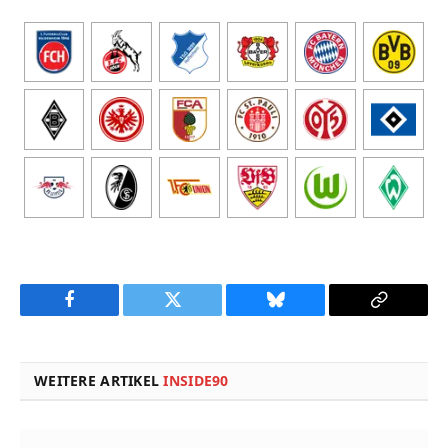
Facebook
Twitter
Bluesky
Copy
Link
WEITERE ARTIKEL
INSIDE90