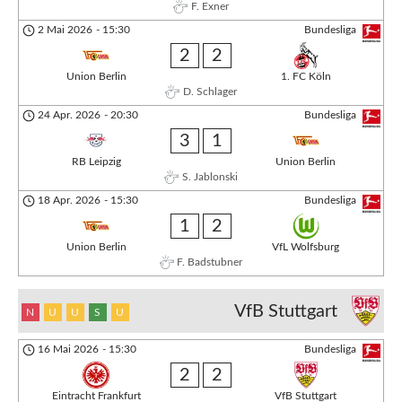
F. Exner
2 Mai 2026
-
15:30
Bundesliga
2
2
Union Berlin
1. FC Köln
D. Schlager
24 Apr. 2026
-
20:30
Bundesliga
3
1
RB Leipzig
Union Berlin
S. Jablonski
18 Apr. 2026
-
15:30
Bundesliga
1
2
Union Berlin
VfL Wolfsburg
F. Badstubner
VfB Stuttgart
N
U
U
S
U
16 Mai 2026
-
15:30
Bundesliga
2
2
Eintracht Frankfurt
VfB Stuttgart