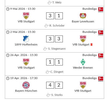
T. Welz
9 Mai 2026
-
15:30
Bundesliga
3
1
VfB Stuttgart
Bayer Leverkusen
R. Schröder
2 Mai 2026
-
15:30
Bundesliga
3
3
1899 Hoffenheim
VfB Stuttgart
S. Stegemann
26 Apr. 2026
-
15:30
Bundesliga
1
1
VfB Stuttgart
Werder Bremen
C. Dingert
19 Apr. 2026
-
17:30
Bundesliga
4
2
Bayern München
VfB Stuttgart
S. Storks