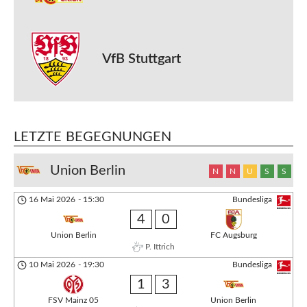
VfB Stuttgart
LETZTE BEGEGNUNGEN
Union Berlin
N
N
U
S
S
16 Mai 2026
-
15:30
Bundesliga
4
0
Union Berlin
FC Augsburg
P. Ittrich
10 Mai 2026
-
19:30
Bundesliga
1
3
FSV Mainz 05
Union Berlin