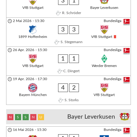
3
1
VfB Stuttgart
Bayer Leverkusen
R. Schröder
2 Mai 2026
-
15:30
Bundesliga
3
3
1899 Hoffenheim
VfB Stuttgart
S. Stegemann
26 Apr. 2026
-
15:30
Bundesliga
1
1
VfB Stuttgart
Werder Bremen
C. Dingert
19 Apr. 2026
-
17:30
Bundesliga
4
2
Bayern München
VfB Stuttgart
S. Storks
Bayer Leverkusen
N
S
S
N
U
16 Mai 2026
-
15:30
Bundesliga