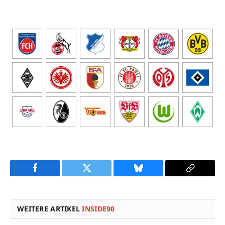
Facebook
Twitter
Bluesky
Copy
Link
WEITERE ARTIKEL
INSIDE90