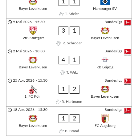
1
1
Bayer Leverkusen
Hamburger SV
T. Stieler
9 Mai 2026
-
15:30
Bundesliga
3
1
VfB Stuttgart
Bayer Leverkusen
R. Schröder
2 Mai 2026
-
18:30
Bundesliga
4
1
Bayer Leverkusen
RB Leipzig
T. Welz
25 Apr. 2026
-
15:30
Bundesliga
1
2
1. FC Köln
Bayer Leverkusen
R. Hartmann
18 Apr. 2026
-
15:30
Bundesliga
1
2
Bayer Leverkusen
FC Augsburg
B. Brand