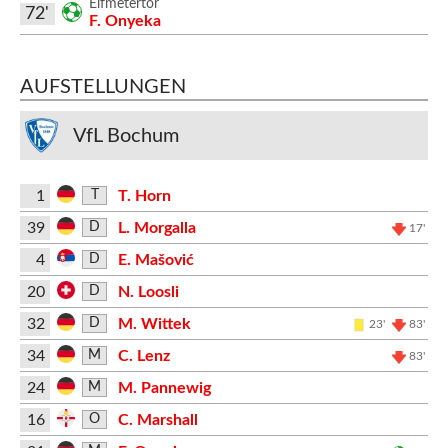
Elfmetertor
72'
F. Onyeka
AUFSTELLUNGEN
VfL Bochum
1
T. Horn
T
39
L. Morgalla
D
17'
4
E. Mašović
D
20
N. Loosli
D
32
M. Wittek
D
23'
83'
34
C. Lenz
M
83'
24
M. Pannewig
M
16
C. Marshall
O