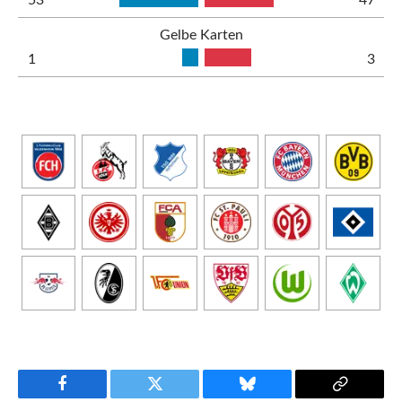
Gelbe Karten
1
3
Facebook
Twitter
Bluesky
Copy