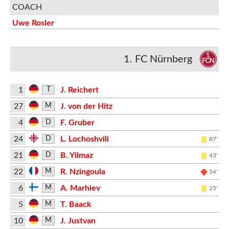
COACH
Uwe Rosler
1. FC Nürnberg
1
J. Reichert
T
27
J. von der Hitz
M
4
F. Gruber
D
24
L. Lochoshvili
D
87'
21
B. Yilmaz
D
43'
22
R. Nzingoula
M
54'
6
A. Marhiev
M
25'
5
T. Baack
M
10
J. Justvan
M