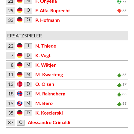
21
F. Onyeka
M
72'
29
F. Alfa-Ruprecht
O
63'
33
P. Hofmann
O
ERSATZSPIELER
22
N. Thiede
T
7
K. Vogt
D
8
K. Wätjen
M
11
M. Kwarteng
M
63'
13
O. Olsen
D
17'
18
M. Rakneberg
O
83'
19
M. Bero
M
83'
35
K. Koscierski
D
37
Alessandro Crimaldi
O