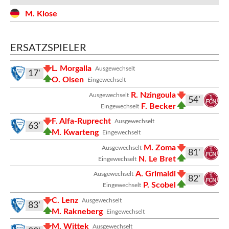
M. Klose
ERSATZSPIELER
L. Morgalla
Ausgewechselt
17'
O. Olsen
Eingewechselt
R. Nzingoula
Ausgewechselt
54'
F. Becker
Eingewechselt
F. Alfa-Ruprecht
Ausgewechselt
63'
M. Kwarteng
Eingewechselt
M. Zoma
Ausgewechselt
81'
N. Le Bret
Eingewechselt
A. Grimaldi
Ausgewechselt
82'
P. Scobel
Eingewechselt
C. Lenz
Ausgewechselt
83'
M. Rakneberg
Eingewechselt
M. Wittek
Ausgewechselt