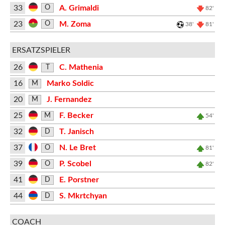
33
A. Grimaldi
O
82'
23
M. Zoma
O
38'
81'
ERSATZSPIELER
26
C. Mathenia
T
16
Marko Soldic
M
20
J. Fernandez
M
25
F. Becker
M
54'
32
T. Janisch
D
37
N. Le Bret
O
81'
39
P. Scobel
O
82'
41
E. Porstner
D
44
S. Mkrtchyan
D
COACH