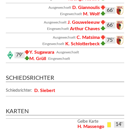
D. Giannoulis
Ausgewechselt
66'
M. Wolf
Eingewechselt
J. Gouweleeuw
Ausgewechselt
66'
Arthur Chaves
Eingewechselt
C. Matsima
Ausgewechselt
75'
K. Schlotterbeck
Eingewechselt
Y. Sugawara
Ausgewechselt
79'
M. Grüll
Eingewechselt
SCHIEDSRICHTER
D. Siebert
Schiedsrichter:
KARTEN
Gelbe Karte
14'
H. Massengo