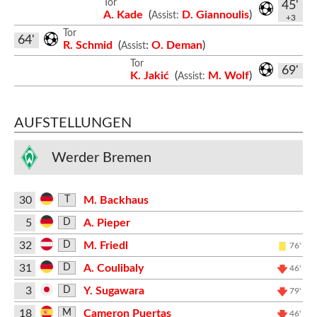
Tor
45'
A. Kade
(
D. Giannoulis
)
Assist:
+3
Tor
64'
R. Schmid
(
:
O. Deman
)
Assist
Tor
69'
K. Jakić
(
M. Wolf
)
Assist:
AUFSTELLUNGEN
Werder Bremen
30
M. Backhaus
T
5
A. Pieper
D
32
M. Friedl
D
76'
31
A. Coulibaly
D
46'
3
Y. Sugawara
D
79'
18
Cameron Puertas
M
46'