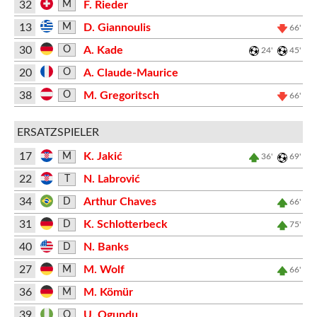
32
F. Rieder
M
13
D. Giannoulis
M
66'
30
A. Kade
O
24'
45'
20
A. Claude-Maurice
O
38
M. Gregoritsch
O
66'
ERSATZSPIELER
17
K. Jakić
M
36'
69'
22
N. Labrović
T
34
Arthur Chaves
D
66'
31
K. Schlotterbeck
D
75'
40
N. Banks
D
27
M. Wolf
M
66'
36
M. Kömür
M
39
U. Ogundu
O