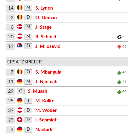
14
S. Lynen
M
2
O. Deman
D
6
J. Stage
M
20
R. Schmid
M
64'
19
J. Milošević
O
46'
ERSATZSPIELER
7
S. Mbangula
O
46'
11
J. Njinmah
M
46'
29
S. Musah
O
46'
25
M. Kolke
T
39
M. Wöber
D
23
I. Schmidt
D
4
N. Stark
D