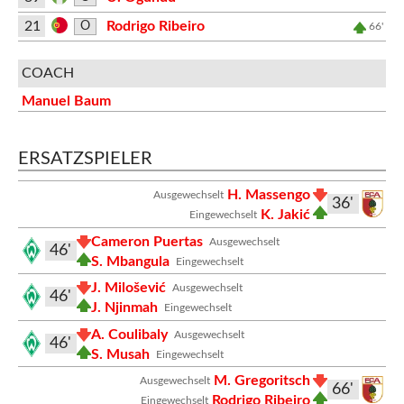
21
Rodrigo Ribeiro
O
66'
COACH
Manuel Baum
ERSATZSPIELER
H. Massengo
Ausgewechselt
36'
K. Jakić
Eingewechselt
Cameron Puertas
Ausgewechselt
46'
S. Mbangula
Eingewechselt
J. Milošević
Ausgewechselt
46'
J. Njinmah
Eingewechselt
A. Coulibaly
Ausgewechselt
46'
S. Musah
Eingewechselt
M. Gregoritsch
Ausgewechselt
66'
Rodrigo Ribeiro
Eingewechselt