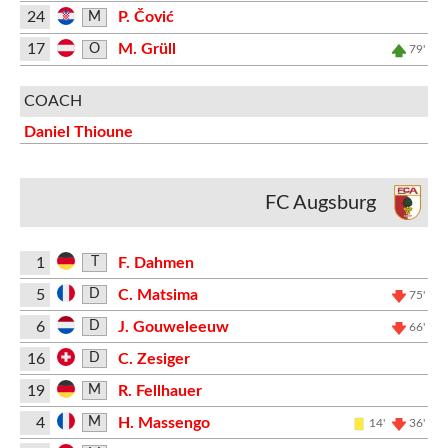
24
P. Čović
M
17
M. Grüll
O
79'
COACH
Daniel Thioune
FC Augsburg
1
F. Dahmen
T
5
C. Matsima
D
75'
6
J. Gouweleeuw
D
66'
16
C. Zesiger
D
19
R. Fellhauer
M
4
H. Massengo
M
14'
36'