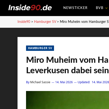
NEWSTICKER
BVB
Inside90
>
Hamburger SV
>
Miro Muheim vom Hamburger SV 
HAMBURGER SV
Miro Muheim vom Ham
Leverkusen dabei sein
By
Michael Sassie
14. Mai 2026
Updated:
14. Mai 202