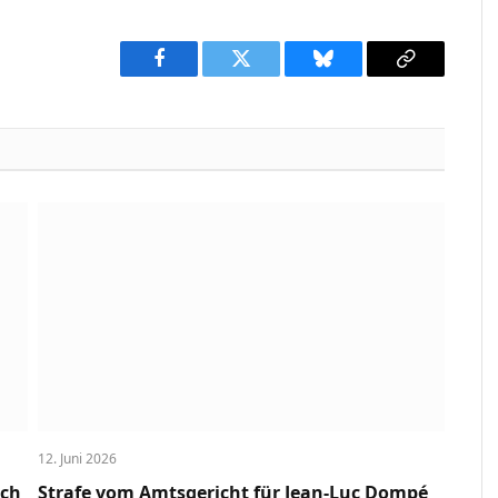
Facebook
Twitter
Bluesky
Copy
Link
12. Juni 2026
uch
Strafe vom Amtsgericht für Jean-Luc Dompé