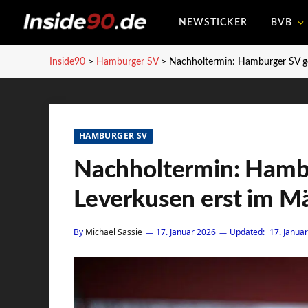
NEWSTICKER
BVB
Inside90
>
Hamburger SV
>
Nachholtermin: Hamburger SV g
HAMBURGER SV
Nachholtermin: Hamb
Leverkusen erst im M
By
Michael Sassie
17. Januar 2026
Updated:
17. Janua