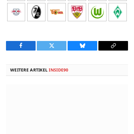
Facebook
Twitter
Bluesky
Copy
Link
WEITERE ARTIKEL
INSIDE90