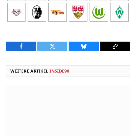
Facebook
Twitter
Bluesky
Copy
Link
WEITERE ARTIKEL
INSIDE90