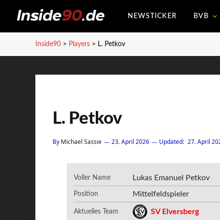
NEWSTICKER
BVB
Inside90
>
Players
>
L. Petkov
L. Petkov
By
Michael Sassie
23. April 2026
Updated:
27. April 20
Lukas Emanuel Petkov
Voller Name
Mittelfeldspieler
Position
SV Elversberg
Aktuelles Team