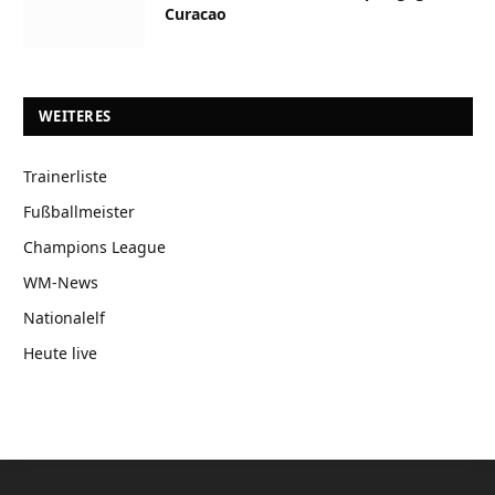
Curacao
WEITERES
Trainerliste
Fußballmeister
Champions League
WM-News
Nationalelf
Heute live