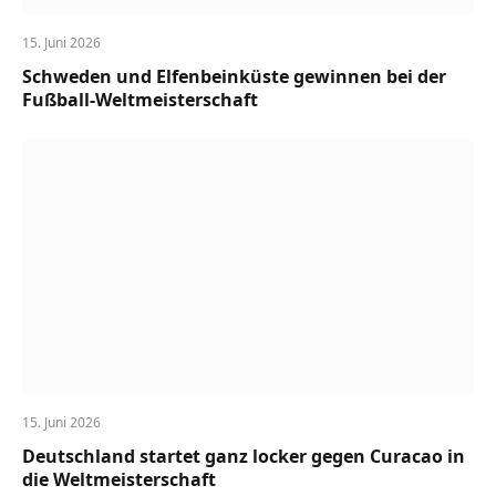
15. Juni 2026
Schweden und Elfenbeinküste gewinnen bei der
Fußball-Weltmeisterschaft
15. Juni 2026
Deutschland startet ganz locker gegen Curacao in
die Weltmeisterschaft