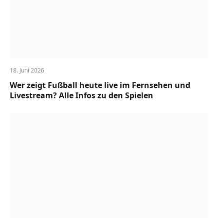
18. Juni 2026
Wer zeigt Fußball heute live im Fernsehen und
Livestream? Alle Infos zu den Spielen