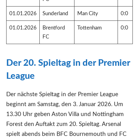
01.01.2026
Sunderland
Man City
0:0
01.01.2026
Brentford
Tottenham
0:0
FC
Der 20. Spieltag in der Premier
League
Der nächste Spieltag in der Premier League
beginnt am Samstag, den 3. Januar 2026. Um
13.30 Uhr geben Aston Villa und Nottingham
Forest den Auftakt zum 20. Spieltag. Arsenal
spielt abends beim BFC Bournemouth und FC