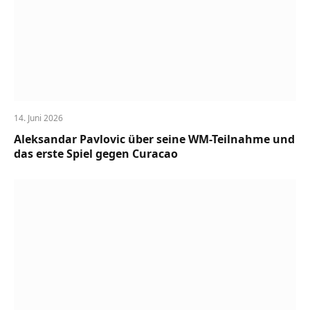
14. Juni 2026
Aleksandar Pavlovic über seine WM-Teilnahme und
das erste Spiel gegen Curacao