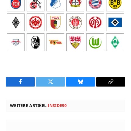
Facebook
Twitter
Bluesky
Copy
Link
WEITERE ARTIKEL
INSIDE90