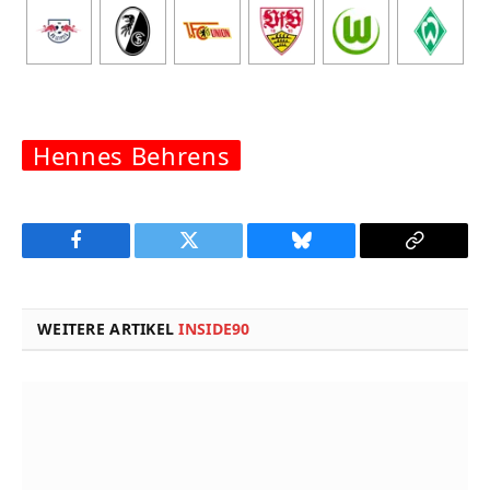
Hennes Behrens
Facebook
Twitter
Bluesky
Copy
Link
WEITERE ARTIKEL
INSIDE90