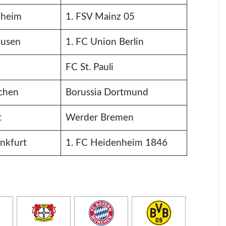
nheim
1. FSV Mainz 05
kusen
1. FC Union Berlin
l
FC St. Pauli
chen
Borussia Dortmund
t
Werder Bremen
ankfurt
1. FC Heidenheim 1846