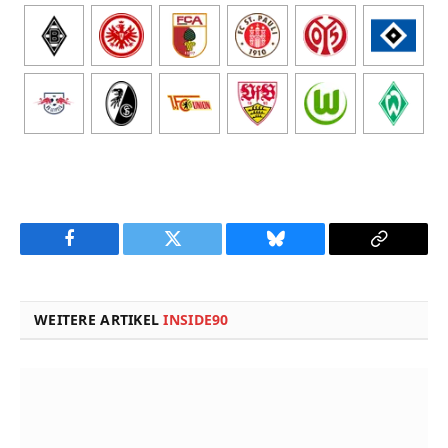
Facebook
Twitter
Bluesky
Copy
Link
WEITERE ARTIKEL
INSIDE90