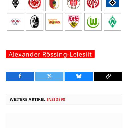
Alexander Rössing-Lelesiit
Facebook
Twitter
Bluesky
Copy
Link
WEITERE ARTIKEL
INSIDE90