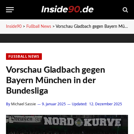
Inside90
>
Fußball News
>
Vorschau Gladbach gegen Bayern München in der Bundesliga
FUSSBALL NEWS
Vorschau Gladbach gegen
Bayern München in der
Bundesliga
By
Michael Sassie
9. Januar 2025
Updated:
12. Dezember 2025