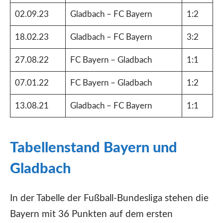
02.09.23
Gladbach – FC Bayern
1:2
18.02.23
Gladbach – FC Bayern
3:2
27.08.22
FC Bayern – Gladbach
1:1
07.01.22
FC Bayern – Gladbach
1:2
13.08.21
Gladbach – FC Bayern
1:1
Tabellenstand Bayern und
Gladbach
In der Tabelle der Fußball-Bundesliga stehen die
Bayern mit 36 Punkten auf dem ersten