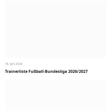
18. Juni 2026
Trainerliste Fußball-Bundesliga 2026/2027