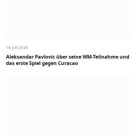
14. Juni 2026
Aleksandar Pavlovic über seine WM-Teilnahme und
das erste Spiel gegen Curacao