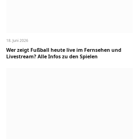
18. Juni 2026
Wer zeigt Fußball heute live im Fernsehen und
Livestream? Alle Infos zu den Spielen