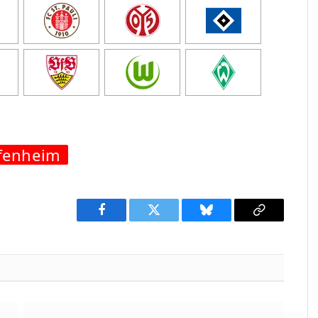
fenheim
Facebook
Twitter
Bluesky
Copy
Link