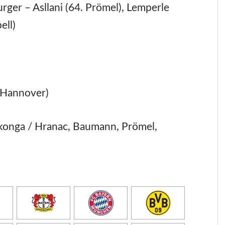
rger – Asllani (64. Prömel), Lemperle
ell)
(Hannover)
konga / Hranac, Baumann, Prömel,