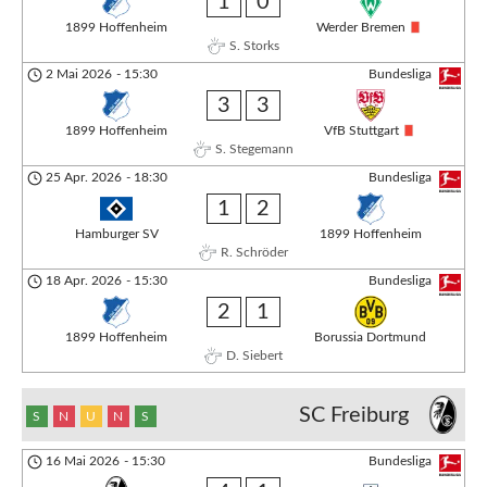
1
0
1899 Hoffenheim
Werder Bremen
S. Storks
2 Mai 2026
-
15:30
Bundesliga
3
3
1899 Hoffenheim
VfB Stuttgart
S. Stegemann
25 Apr. 2026
-
18:30
Bundesliga
1
2
Hamburger SV
1899 Hoffenheim
R. Schröder
18 Apr. 2026
-
15:30
Bundesliga
2
1
1899 Hoffenheim
Borussia Dortmund
D. Siebert
SC Freiburg
S
N
U
N
S
16 Mai 2026
-
15:30
Bundesliga