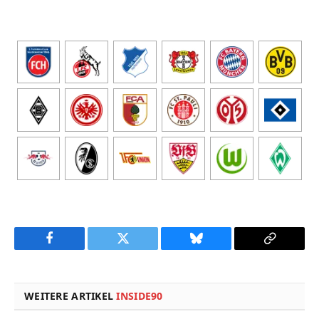
Facebook
Twitter
Bluesky
Copy
Link
WEITERE ARTIKEL
INSIDE90