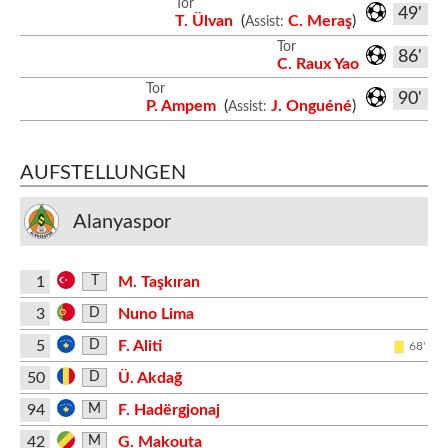
Tor
49'
T. Ülvan
(
C. Meraş
)
Assist:
Tor
86'
C. Raux Yao
Tor
90'
P. Ampem
(
J. Onguéné
)
Assist:
AUFSTELLUNGEN
Alanyaspor
1
M. Taşkıran
T
3
Nuno Lima
D
5
F. Aliti
D
68'
50
Ü. Akdağ
D
94
F. Hadërgjonaj
M
42
G. Makouta
M