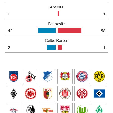
Abseits
0
1
Ballbesitz
42
58
Gelbe Karten
2
1