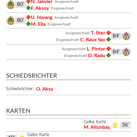
N. Janvier
Ausgewechselt
80'
F. Aksoy
Eingewechselt
U. Hwang
Ausgewechselt
80'
M. Elia
Eingewechselt
T. İlter
Ausgewechselt
84'
C. Raux Yao
Eingewechselt
L. Pintor
Ausgewechselt
84'
D. Radu
Eingewechselt
SCHIEDSRICHTER
O. Aksu
Schiedsrichter:
KARTEN
Gelbe Karte
36'
M. Altunbaş
Gelbe Karte