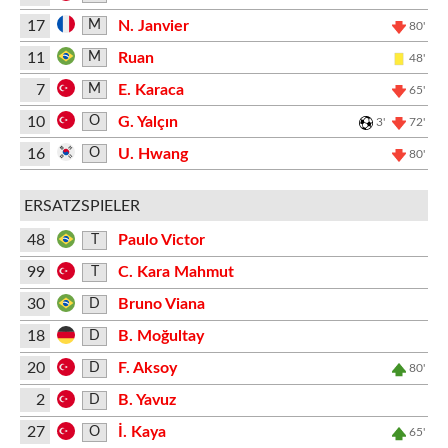
17
N. Janvier
M
80'
11
Ruan
M
48'
7
E. Karaca
M
65'
10
G. Yalçın
O
3'
72'
16
U. Hwang
O
80'
ERSATZSPIELER
48
Paulo Victor
T
99
C. Kara Mahmut
T
30
Bruno Viana
D
18
B. Moğultay
D
20
F. Aksoy
D
80'
2
B. Yavuz
D
27
İ. Kaya
O
65'