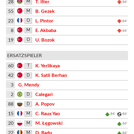
28
T. İlter
M
84'
55
B. Gezek
M
23
L. Pintor
O
84'
8
E. Akbaba
M
66'
19
U. Bozok
O
ERSATZSPIELER
60
K. Yerlikaya
T
42
K. Satli Berhan
D
3
G. Mendy
2
Calegari
D
88
A. Popov
D
15
C. Raux Yao
M
84'
86'
20
M. Łęgowski
M
66'
22
D. Radu
M
84'