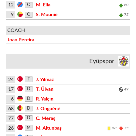
12
M. Elia
O
80'
9
S. Mounié
O
72'
COACH
Joao Pereira
Eyüpspor
24
J. Yılmaz
T
17
T. Ülvan
D
49'
6
R. Yalçın
D
68
J. Onguéné
D
77
C. Meraş
D
26
M. Altunbaş
M
36'
75'