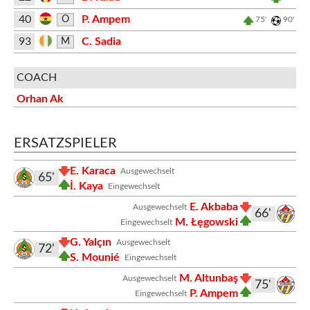
40
P. Ampem
O
75'
90'
93
C. Sadia
M
COACH
Orhan Ak
ERSATZSPIELER
E. Karaca
Ausgewechselt
65'
İ. Kaya
Eingewechselt
E. Akbaba
Ausgewechselt
66'
M. Łęgowski
Eingewechselt
G. Yalçın
Ausgewechselt
72'
S. Mounié
Eingewechselt
M. Altunbaş
Ausgewechselt
75'
P. Ampem
Eingewechselt