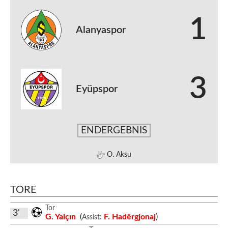
1
Alanyaspor
3
Eyüpspor
ENDERGEBNIS
O. Aksu
TORE
Tor
3'
G. Yalçın
(
:
F. Hadërgjonaj
)
Assist