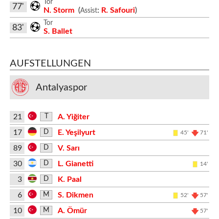
Tor
77'
N. Storm
(
:
R. Safouri
)
Assist
Tor
83'
S. Ballet
AUFSTELLUNGEN
Antalyaspor
21
A. Yiğiter
T
17
E. Yeşilyurt
D
45'
71'
89
V. Sarı
D
30
L. Gianetti
D
14'
3
K. Paal
D
6
S. Dikmen
M
52'
57'
10
A. Ömür
M
57'