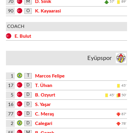
70
D. Sinik
M
57'
89'
90
K. Kayaarasi
O
COACH
E. Bulut
Eyüpspor
1
Marcos Felipe
T
17
T. Ülvan
D
45'
5
B. Ozyurt
D
45'
50'
16
S. Yaşar
D
77
C. Meraş
D
87'
2
Calegari
D
78'
55
B. Gezek
M