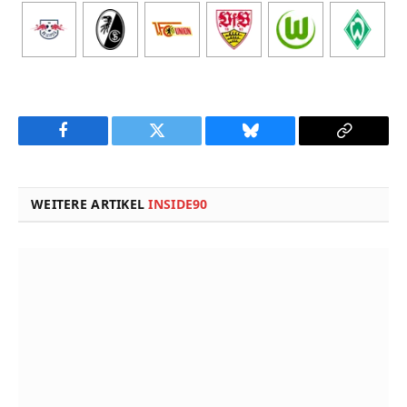
Facebook
Twitter
Bluesky
Copy
Link
WEITERE ARTIKEL
INSIDE90