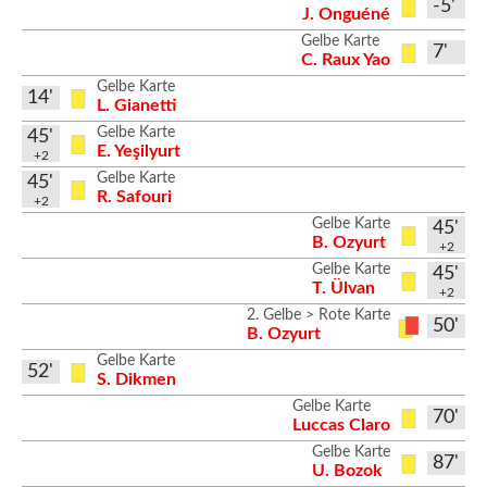
-5'
J. Onguéné
Gelbe Karte
7'
C. Raux Yao
Gelbe Karte
14'
L. Gianetti
Gelbe Karte
45'
E. Yeşilyurt
+2
Gelbe Karte
45'
R. Safouri
+2
Gelbe Karte
45'
B. Ozyurt
+2
Gelbe Karte
45'
T. Ülvan
+2
2. Gelbe > Rote Karte
50'
B. Ozyurt
Gelbe Karte
52'
S. Dikmen
Gelbe Karte
70'
Luccas Claro
Gelbe Karte
87'
U. Bozok