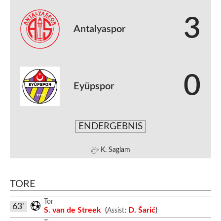
3
Antalyaspor
0
Eyüpspor
ENDERGEBNIS
K. Saglam
TORE
Tor
63'
S. van de Streek
(
:
D. Šarić
)
Assist