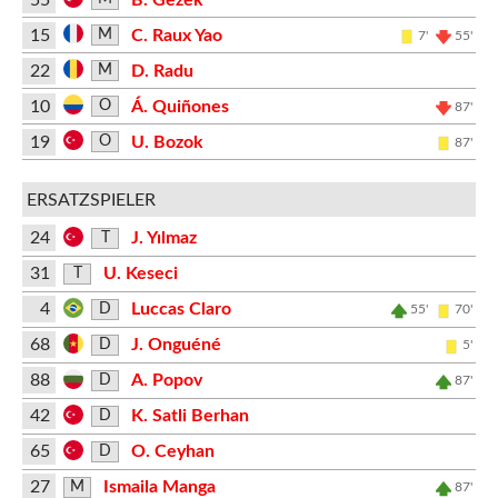
15
C. Raux Yao
M
7'
55'
22
D. Radu
M
10
Á. Quiñones
O
87'
19
U. Bozok
O
87'
ERSATZSPIELER
24
J. Yılmaz
T
31
U. Keseci
T
4
Luccas Claro
D
55'
70'
68
J. Onguéné
D
5'
88
A. Popov
D
87'
42
K. Satli Berhan
D
65
O. Ceyhan
D
27
Ismaila Manga
M
87'