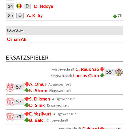
14
D. Ndoye
D
25
A. K. Sy
O
78'
COACH
Orhan Ak
ERSATZSPIELER
C. Raux Yao
Ausgewechselt
55'
Luccas Claro
Eingewechselt
A. Ömür
Ausgewechselt
57'
N. Storm
Eingewechselt
S. Dikmen
Ausgewechselt
57'
D. Sinik
Eingewechselt
E. Yeşilyurt
Ausgewechselt
71'
B. Balcı
Eingewechselt
Calegari
Ausgewechselt