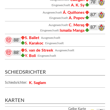
78'
A. K. Sy
Eingewechselt
Á. Quiñones
Ausgewechselt
87'
A. Popov
Eingewechselt
C. Meraş
Ausgewechselt
87'
Ismaila Manga
Eingewechselt
S. Ballet
Ausgewechselt
88'
S. Karakoc
Eingewechselt
S. van de Streek
Ausgewechselt
88'
Y. Boli
Eingewechselt
SCHIEDSRICHTER
K. Saglam
Schiedsrichter:
KARTEN
Gelbe Karte