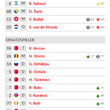
8
R. Safouri
M
45'
88
D. Šarić
M
11
S. Ballet
M
83'
88'
22
S. van de Streek
O
63'
88'
ERSATZSPIELER
96
K. Arıcan
T
26
N. Storm
M
57'
77'
14
G. Dzhikiya
D
5
B. Öztürk
D
4
H. Türkmen
D
7
B. Balcı
D
71'
2
S. Karakoc
D
88'
77
Y. Boli
O
88'