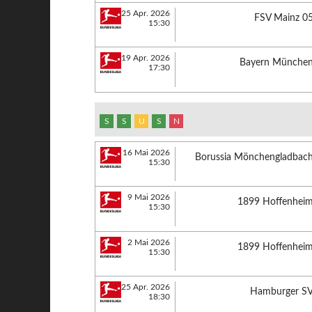
25 Apr. 2026
FSV Mainz 0
15:30
19 Apr. 2026
Bayern Münche
17:30
S
S
U
S
N
16 Mai 2026
Borussia Mönchengladbac
15:30
9 Mai 2026
1899 Hoffenhei
15:30
2 Mai 2026
1899 Hoffenhei
15:30
25 Apr. 2026
Hamburger S
18:30