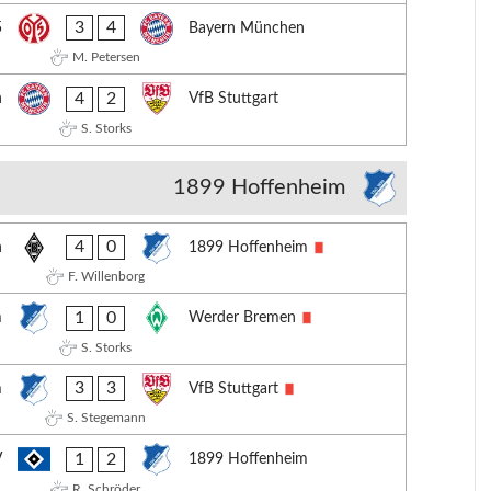
3
4
5
Bayern München
M. Petersen
4
2
n
VfB Stuttgart
S. Storks
1899 Hoffenheim
4
0
h
1899 Hoffenheim
F. Willenborg
1
0
m
Werder Bremen
S. Storks
3
3
m
VfB Stuttgart
S. Stegemann
1
2
V
1899 Hoffenheim
R. Schröder