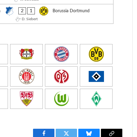
2
1
m
Borussia Dortmund
D. Siebert