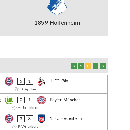
1899 Hoffenheim
S
S
U
S
S
5
1
n
1. FC Köln
D. Aytekin
0
1
g
Bayern München
M. Jollenbeck
3
3
n
1. FC Heidenheim
F. Willenborg