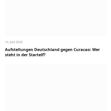
14. Juni 2026
Aufstellungen Deutschland gegen Curacao: Wer
steht in der Startelf?