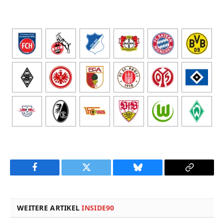
Facebook
Twitter
Bluesky
Copy
Link
WEITERE ARTIKEL
INSIDE90