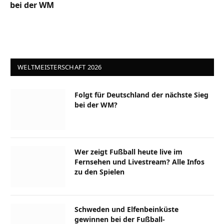
bei der WM
WELTMEISTERSCHAFT 2026
Folgt für Deutschland der nächste Sieg
bei der WM?
Wer zeigt Fußball heute live im
Fernsehen und Livestream? Alle Infos
zu den Spielen
Schweden und Elfenbeinküste
gewinnen bei der Fußball-