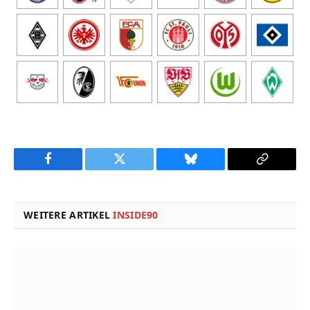
Facebook
Twitter
Bluesky
Copy
Link
WEITERE ARTIKEL
INSIDE90