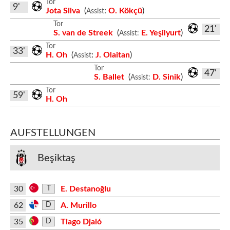
Tor
9'
Jota Silva
(
:
O. Kökçü
)
Assist
Tor
21'
S. van de Streek
(
E. Yeşilyurt
)
Assist:
Tor
33'
H. Oh
(
:
J. Olaitan
)
Assist
Tor
47'
S. Ballet
(
D. Sinik
)
Assist:
Tor
59'
H. Oh
AUFSTELLUNGEN
Beşiktaş
30
E. Destanoğlu
T
62
A. Murillo
D
35
Tiago Djaló
D