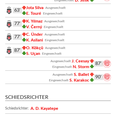
D. Sinik
Eingewechselt
Jota Silva
Ausgewechselt
63'
E. Touré
Eingewechselt
K. Yılmaz
Ausgewechselt
77'
V. Černý
Eingewechselt
C. Ünder
Ausgewechselt
77'
K. Asllani
Eingewechselt
O. Kökçü
Ausgewechselt
87'
S. Uçan
Eingewechselt
J. Ceesay
Ausgewechselt
87'
N. Storm
Eingewechselt
S. Ballet
Ausgewechselt
90'
S. Karakoc
Eingewechselt
SCHIEDSRICHTER
A. D. Kayatepe
Schiedsrichter: