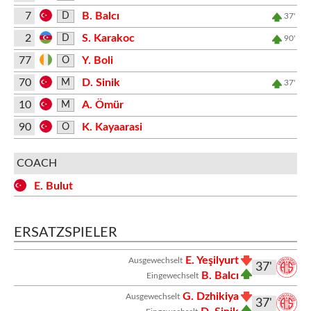
7
B. Balcı
D
37'
2
S. Karakoc
D
90'
77
Y. Boli
O
70
D. Sinik
M
37'
10
A. Ömür
M
90
K. Kayaarasi
O
COACH
E. Bulut
ERSATZSPIELER
E. Yeşilyurt
Ausgewechselt
37'
B. Balcı
Eingewechselt
G. Dzhikiya
Ausgewechselt
37'