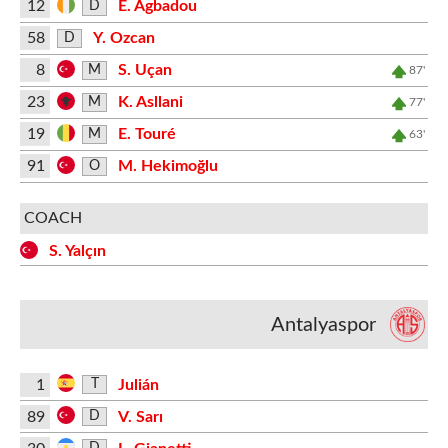
12
E. Agbadou
D
58
Y. Ozcan
D
8
S. Uçan
M
87'
23
K. Asllani
M
77'
19
E. Touré
M
63'
91
M. Hekimoğlu
O
COACH
S. Yalçın
Antalyaspor
1
Julián
T
89
V. Sarı
D