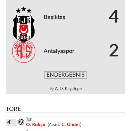
4
Beşiktaş
2
Antalyaspor
ENDERGEBNIS
A. D. Kayatepe
TORE
Tor
4'
O. Kökçü
(
:
C. Ünder
)
Assist