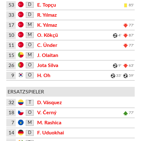
53
E. Topçu
D
85'
33
R. Yılmaz
D
17
K. Yılmaz
M
77'
10
O. Kökçü
M
4'
87'
11
C. Ünder
O
77'
15
J. Olaitan
M
26
Jota Silva
O
9'
63'
9
H. Oh
O
33'
59'
ERSATZSPIELER
32
D. Vásquez
T
18
V. Černý
O
77'
7
M. Rashica
M
14
F. Uduokhai
D