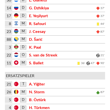
30
L. Gianetti
D
14
G. Dzhikiya
D
37'
17
E. Yeşilyurt
D
37'
8
R. Safouri
M
44'
23
J. Ceesay
M
87'
88
D. Šarić
M
3
K. Paal
D
22
S. van de Streek
O
21'
11
S. Ballet
M
36'
47'
90'
ERSATZSPIELER
21
A. Yiğiter
T
26
N. Storm
M
87'
5
B. Öztürk
D
4
H. Türkmen
D