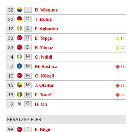
32
D. Vásquez
T
22
T. Bulut
D
12
E. Agbadou
D
53
E. Topçu
D
14'
33
R. Yılmaz
D
77'
4
O. Ndidi
M
7
M. Rashica
M
66'
10
O. Kökçü
M
15
J. Olaitan
M
81'
19
E. Touré
M
81'
9
H. Oh
O
ERSATZSPIELER
99
E. Bilgin
T