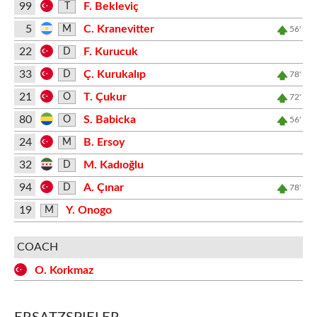
99
F. Bekleviç
T
5
C. Kranevitter
M
56'
22
F. Kurucuk
D
33
Ç. Kurukalıp
D
78'
21
T. Çukur
O
72'
80
S. Babicka
O
56'
24
B. Ersoy
M
32
M. Kadıoğlu
D
94
A. Çınar
D
78'
19
Y. Onogo
M
COACH
O. Korkmaz