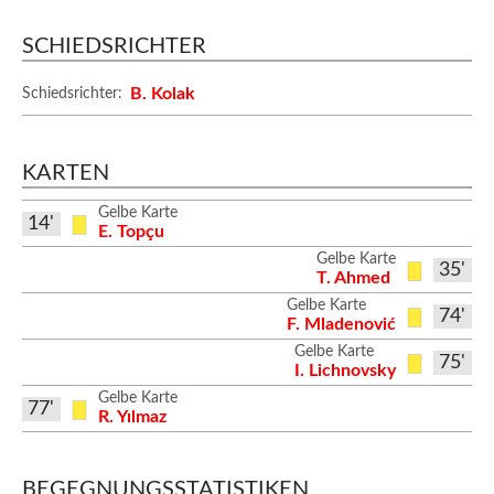
SCHIEDSRICHTER
B. Kolak
Schiedsrichter:
KARTEN
Gelbe Karte
14'
E. Topçu
Gelbe Karte
35'
T. Ahmed
Gelbe Karte
74'
F. Mladenović
Gelbe Karte
75'
I. Lichnovsky
Gelbe Karte
77'
R. Yılmaz
BEGEGNUNGSSTATISTIKEN