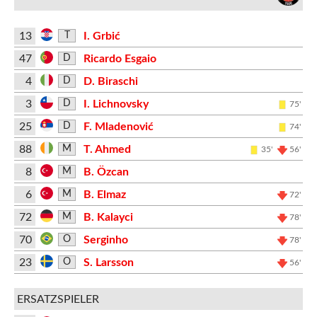
13
I. Grbić
T
47
Ricardo Esgaio
D
4
D. Biraschi
D
3
I. Lichnovsky
D
75'
25
F. Mladenović
D
74'
88
T. Ahmed
M
35'
56'
8
B. Özcan
M
6
B. Elmaz
M
72'
72
B. Kalayci
M
78'
70
Serginho
O
78'
23
S. Larsson
O
56'
ERSATZSPIELER