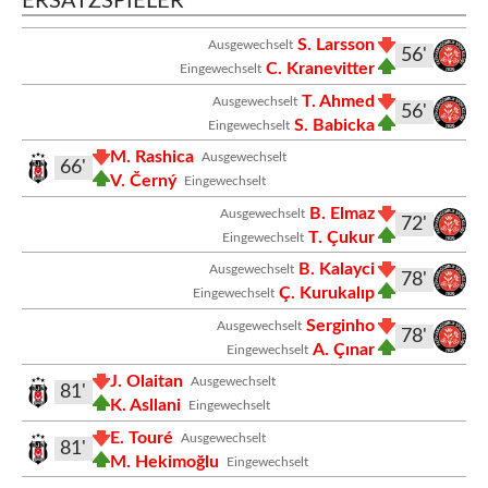
ERSATZSPIELER
S. Larsson
Ausgewechselt
56'
C. Kranevitter
Eingewechselt
T. Ahmed
Ausgewechselt
56'
S. Babicka
Eingewechselt
M. Rashica
Ausgewechselt
66'
V. Černý
Eingewechselt
B. Elmaz
Ausgewechselt
72'
T. Çukur
Eingewechselt
B. Kalayci
Ausgewechselt
78'
Ç. Kurukalıp
Eingewechselt
Serginho
Ausgewechselt
78'
A. Çınar
Eingewechselt
J. Olaitan
Ausgewechselt
81'
K. Asllani
Eingewechselt
E. Touré
Ausgewechselt
81'
M. Hekimoğlu
Eingewechselt