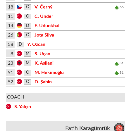
18
V. Černý
O
66'
11
C. Ünder
O
14
F. Uduokhai
D
26
Jota Silva
O
58
Y. Ozcan
D
8
S. Uçan
M
23
K. Asllani
M
81'
91
M. Hekimoğlu
O
81'
52
D. Şahin
O
COACH
S. Yalçın
Fatih Karagümrük