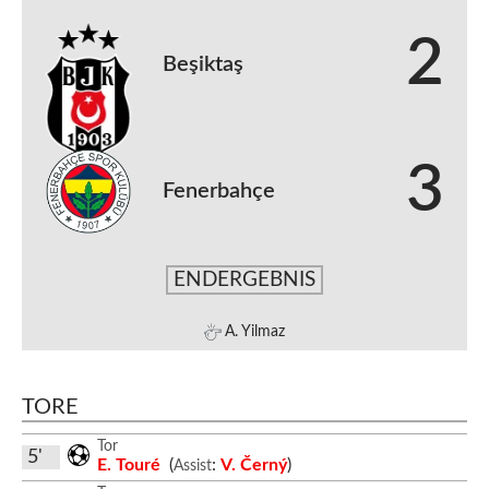
2
Beşiktaş
3
Fenerbahçe
ENDERGEBNIS
A. Yilmaz
TORE
Tor
5'
E. Touré
(
:
V. Černý
)
Assist