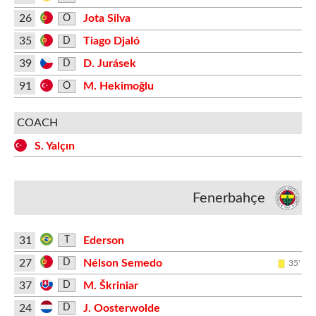
26
Jota Silva
O
35
Tiago Djaló
D
39
D. Jurásek
D
91
M. Hekimoğlu
O
COACH
S. Yalçın
Fenerbahçe
31
Ederson
T
27
Nélson Semedo
D
35'
37
M. Škriniar
D
24
J. Oosterwolde
D