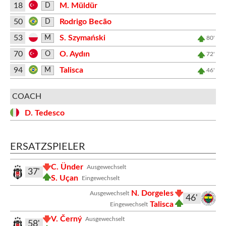
18
M. Müldür
D
50
Rodrigo Becão
D
53
S. Szymański
M
80'
70
O. Aydın
O
72'
94
Talisca
M
46'
COACH
D. Tedesco
ERSATZSPIELER
C. Ünder
Ausgewechselt
37'
S. Uçan
Eingewechselt
N. Dorgeles
Ausgewechselt
46'
Talisca
Eingewechselt
V. Černý
Ausgewechselt
58'