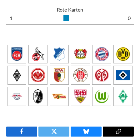
Rote Karten
1
0
Facebook
Twitter
Bluesky
Copy