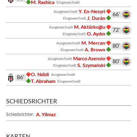
M. Rashica
Eingewechselt
Y. En-Nesyri
Ausgewechselt
66'
J. Durán
Eingewechselt
M. Aktürkoğlu
Ausgewechselt
72'
O. Aydın
Eingewechselt
M. Mercan
Ausgewechselt
80'
A. Brown
Eingewechselt
Marco Asensio
Ausgewechselt
80'
S. Szymański
Eingewechselt
O. Ndidi
Ausgewechselt
86'
T. Abraham
Eingewechselt
SCHIEDSRICHTER
A. Yilmaz
Schiedsrichter:
KARTEN