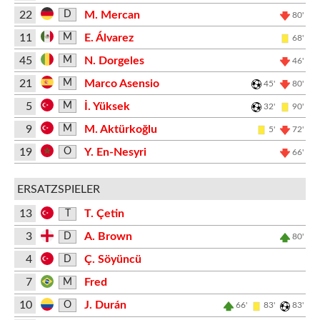
22
M. Mercan
D
80'
11
E. Álvarez
M
68'
45
N. Dorgeles
M
46'
21
Marco Asensio
M
45'
80'
5
İ. Yüksek
M
32'
90'
9
M. Aktürkoğlu
M
5'
72'
19
Y. En-Nesyri
O
66'
ERSATZSPIELER
13
T. Çetin
T
3
A. Brown
D
80'
4
Ç. Söyüncü
D
7
Fred
M
10
J. Durán
O
66'
83'
83'