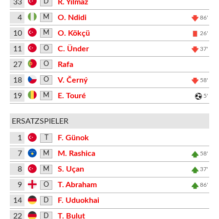
33
R. Yılmaz
D
4
O. Ndidi
M
86'
10
O. Kökçü
M
26'
11
C. Ünder
O
37'
27
Rafa
O
18
V. Černý
O
58'
19
E. Touré
M
5'
ERSATZSPIELER
1
F. Günok
T
7
M. Rashica
M
58'
8
S. Uçan
M
37'
9
T. Abraham
O
86'
14
F. Uduokhai
D
22
T. Bulut
D