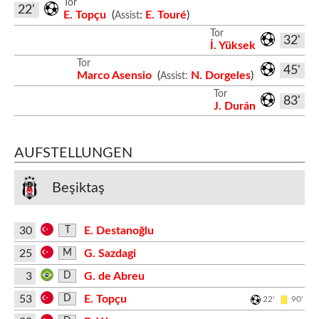
Tor
22'
E. Topçu
(
:
E. Touré
)
Assist
Tor
32'
İ. Yüksek
Tor
45'
Marco Asensio
(
N. Dorgeles
)
Assist:
Tor
83'
J. Durán
AUFSTELLUNGEN
Beşiktaş
30
E. Destanoğlu
T
25
G. Sazdagi
M
3
G. de Abreu
D
53
E. Topçu
D
22'
90'