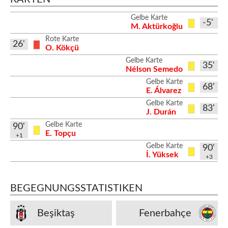
Gelbe Karte
-5'
M. Aktürkoğlu
Rote Karte
26'
O. Kökçü
Gelbe Karte
35'
Nélson Semedo
Gelbe Karte
68'
E. Álvarez
Gelbe Karte
83'
J. Durán
Gelbe Karte
90'
E. Topçu
+1
Gelbe Karte
90'
İ. Yüksek
+3
BEGEGNUNGSSTATISTIKEN
Beşiktaş
Fenerbahçe