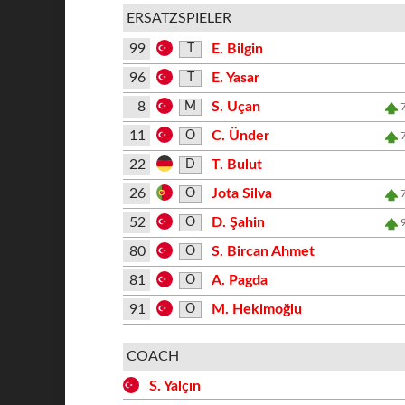
ERSATZSPIELER
99
E. Bilgin
T
96
E. Yasar
T
8
S. Uçan
M
11
C. Ünder
O
22
T. Bulut
D
26
Jota Silva
O
52
D. Şahin
O
80
S. Bircan Ahmet
O
81
A. Pagda
O
91
M. Hekimoğlu
O
COACH
S. Yalçın