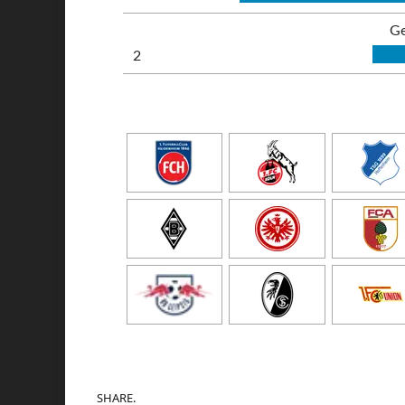
Ge
2
SHARE.