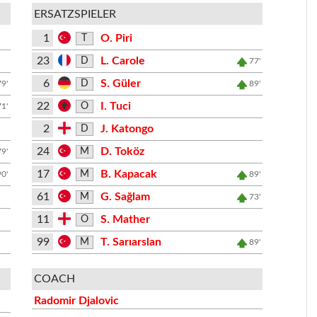
ERSATZSPIELER
1
O. Piri
T
23
L. Carole
D
77'
6
S. Güler
D
79'
89'
22
I. Tuci
O
71'
2
J. Katongo
D
24
D. Toköz
M
79'
17
B. Kapacak
M
90'
89'
61
G. Sağlam
M
73'
11
S. Mather
O
99
T. Sarıarslan
M
89'
COACH
Radomir Djalovic