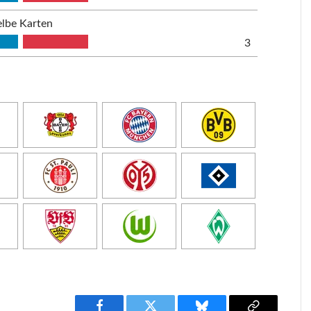
lbe Karten
3