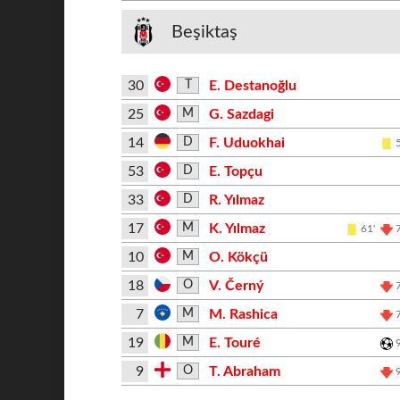
Beşiktaş
30
E. Destanoğlu
T
25
G. Sazdagi
M
14
F. Uduokhai
D
53
E. Topçu
D
33
R. Yılmaz
D
17
K. Yılmaz
M
61'
10
O. Kökçü
M
18
V. Černý
O
7
M. Rashica
M
19
E. Touré
M
9
T. Abraham
O