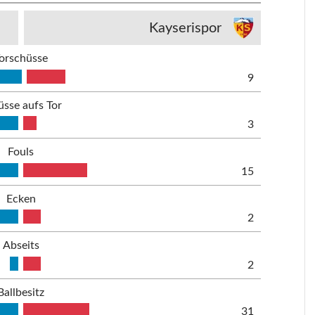
Kayserispor
orschüsse
9
üsse aufs Tor
3
Fouls
15
Ecken
2
Abseits
2
Ballbesitz
31