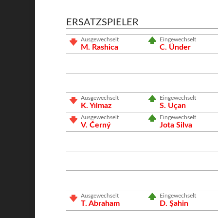
ERSATZSPIELER
Ausgewechselt
Eingewechselt
M. Rashica
C. Ünder
Ausgewechselt
Eingewechselt
K. Yılmaz
S. Uçan
Ausgewechselt
Eingewechselt
V. Černý
Jota Silva
Ausgewechselt
Eingewechselt
T. Abraham
D. Şahin