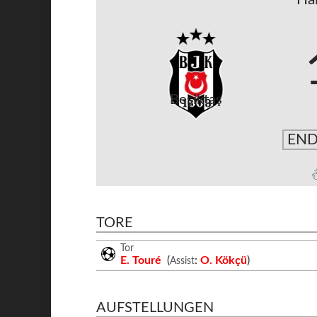
Beşiktaş
END
TORE
Tor
E. Touré
(
:
O. Kökçü
)
Assist
AUFSTELLUNGEN