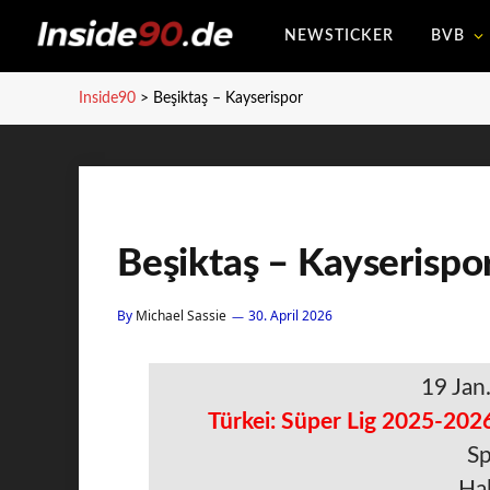
NEWSTICKER
BVB
Inside90
>
Beşiktaş – Kayserispor
Beşiktaş – Kayserispo
By
Michael Sassie
30. April 2026
19 Jan
Türkei: Süper Lig 2025-2026
Sp
Hal