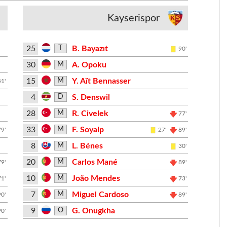
Kayserispor
25
B. Bayazıt
T
90'
30
A. Opoku
M
15
Y. Aït Bennasser
M
51'
4
S. Denswil
D
28
R. Civelek
M
77'
33
F. Soyalp
M
79'
27'
89'
8
L. Bénes
M
30'
20
Carlos Mané
M
79'
89'
10
João Mendes
M
71'
73'
7
Miguel Cardoso
M
90'
89'
9
G. Onugkha
O
90'