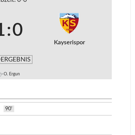
1
:
0
Kayserispor
ERGEBNIS
O. Ergun
90'