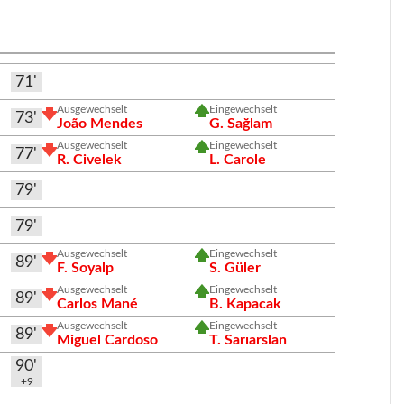
71'
Ausgewechselt
Eingewechselt
73'
João Mendes
G. Sağlam
Ausgewechselt
Eingewechselt
77'
R. Civelek
L. Carole
79'
79'
Ausgewechselt
Eingewechselt
89'
F. Soyalp
S. Güler
Ausgewechselt
Eingewechselt
89'
Carlos Mané
B. Kapacak
Ausgewechselt
Eingewechselt
89'
Miguel Cardoso
T. Sarıarslan
90'
+9