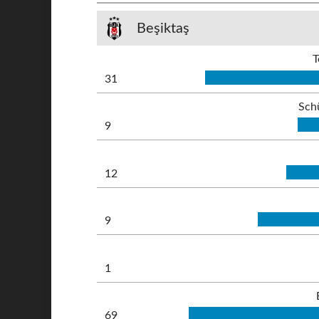
Beşiktaş
T
31
Sch
9
12
9
1
69