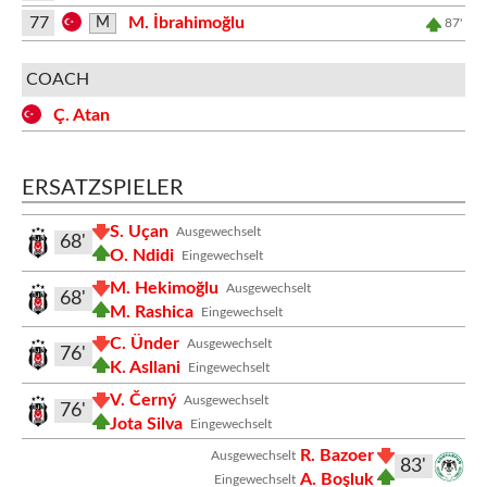
77
M. İbrahimoğlu
M
87'
COACH
Ç. Atan
ERSATZSPIELER
S. Uçan
Ausgewechselt
68'
O. Ndidi
Eingewechselt
M. Hekimoğlu
Ausgewechselt
68'
M. Rashica
Eingewechselt
C. Ünder
Ausgewechselt
76'
K. Asllani
Eingewechselt
V. Černý
Ausgewechselt
76'
Jota Silva
Eingewechselt
R. Bazoer
Ausgewechselt
83'
A. Boşluk
Eingewechselt