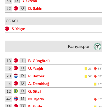
58
Y. Ozcan
D
52
D. Şahin
O
COACH
S. Yalçın
Konyaspor
13
B. Güngördü
T
5
U. Yazğılı
D
21'
83'
20
R. Bazoer
D
57'
83'
4
A. Demirbağ
D
67'
12
G. Sityá
D
42
M. Bjørlo
M
87'
18
B. Kutlu
D
90'