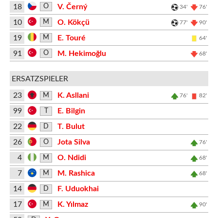
18
V. Černý
O
34'
76'
10
O. Kökçü
M
77'
90'
19
E. Touré
M
64'
91
M. Hekimoğlu
O
68'
ERSATZSPIELER
23
K. Asllani
M
76'
82'
99
E. Bilgin
T
22
T. Bulut
D
26
Jota Silva
O
76'
4
O. Ndidi
M
68'
7
M. Rashica
M
68'
14
F. Uduokhai
D
17
K. Yılmaz
M
90'