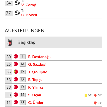
Tor
34'
V. Černý
Tor
77'
O. Kökçü
AUFSTELLUNGEN
Beşiktaş
30
E. Destanoğlu
T
25
G. Sazdagi
M
35
Tiago Djaló
D
53
E. Topçu
D
33
R. Yılmaz
D
8
S. Uçan
M
51'
68'
11
C. Ünder
O
76'