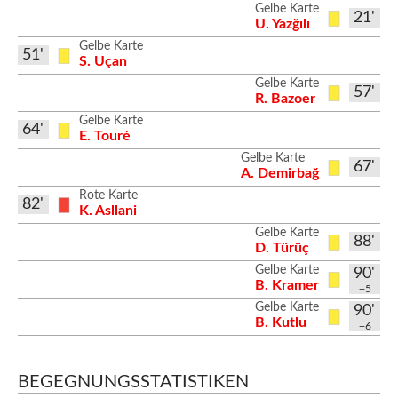
Gelbe Karte
21'
U. Yazğılı
Gelbe Karte
51'
S. Uçan
Gelbe Karte
57'
R. Bazoer
Gelbe Karte
64'
E. Touré
Gelbe Karte
67'
A. Demirbağ
Rote Karte
82'
K. Asllani
Gelbe Karte
88'
D. Türüç
Gelbe Karte
90'
B. Kramer
+5
Gelbe Karte
90'
B. Kutlu
+6
BEGEGNUNGSSTATISTIKEN