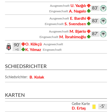
U. Yazğılı
Ausgewechselt
83'
A. Nagalo
Eingewechselt
E. Bardhi
Ausgewechselt
83'
S. Svendsen
Eingewechselt
M. Bjørlo
Ausgewechselt
87'
M. İbrahimoğlu
Eingewechselt
O. Kökçü
Ausgewechselt
90'
K. Yılmaz
+1
Eingewechselt
SCHIEDSRICHTER
B. Kolak
Schiedsrichter:
KARTEN
Gelbe Karte
-5'
D. Ertaş