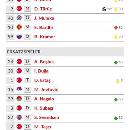
9
D. Türüç
M
23'
88'
40
J. Muleka
O
10
E. Bardhi
M
83'
99
B. Kramer
O
90'
ERSATZSPIELER
24
A. Boşluk
D
83'
30
İ. Buğa
M
1
D. Ertaş
T
5'
16
M. Jevtović
M
39
A. Nagalo
D
83'
3
K. Subaşı
D
32
S. Svendsen
M
83'
7
M. Taşçı
O