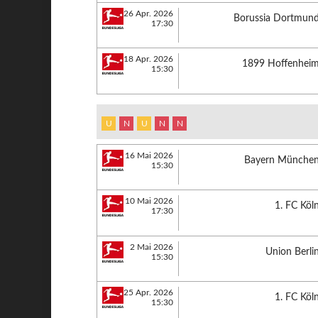
26 Apr. 2026
Borussia Dortmun
17:30
18 Apr. 2026
1899 Hoffenhei
15:30
U
N
U
N
N
16 Mai 2026
Bayern Münche
15:30
10 Mai 2026
1. FC Köl
17:30
2 Mai 2026
Union Berli
15:30
25 Apr. 2026
1. FC Köl
15:30