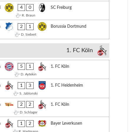
4
0
d
SC Freiburg
R. Braun
2
1
m
Borussia Dortmund
D. Siebert
1. FC Köln
5
1
n
1. FC Köln
D. Aytekin
1
3
n
1. FC Heidenheim
S. Jablonski
2
2
n
1. FC Köln
D. Schlager
1
2
n
Bayer Leverkusen
R. Hartmann