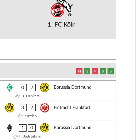
1. FC Köln
N
S
N
S
S
0
2
n
Borussia Dortmund
B. Dankert
3
2
d
Eintracht Frankfurt
P. Ittrich
1
0
h
Borussia Dortmund
F. Badstubner