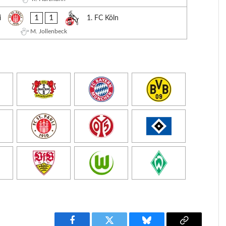
1
1
i
1. FC Köln
M. Jollenbeck