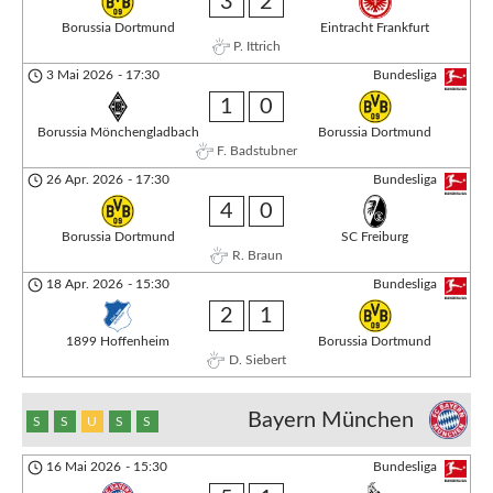
3
2
Borussia Dortmund
Eintracht Frankfurt
P. Ittrich
3 Mai 2026
-
17:30
Bundesliga
1
0
Borussia Mönchengladbach
Borussia Dortmund
F. Badstubner
26 Apr. 2026
-
17:30
Bundesliga
4
0
Borussia Dortmund
SC Freiburg
R. Braun
18 Apr. 2026
-
15:30
Bundesliga
2
1
1899 Hoffenheim
Borussia Dortmund
D. Siebert
Bayern München
S
S
U
S
S
16 Mai 2026
-
15:30
Bundesliga