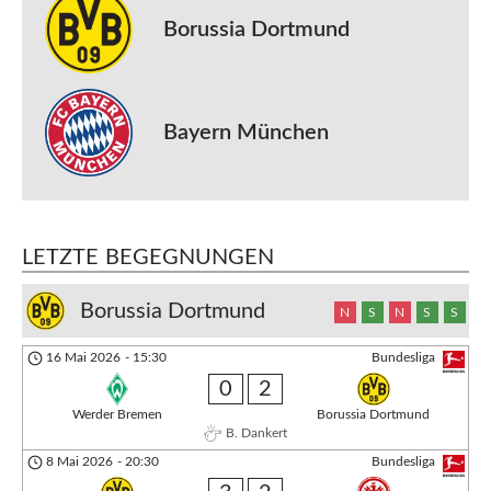
Borussia Dortmund
Bayern München
LETZTE BEGEGNUNGEN
Borussia Dortmund
N
S
N
S
S
16 Mai 2026
-
15:30
Bundesliga
0
2
Werder Bremen
Borussia Dortmund
B. Dankert
8 Mai 2026
-
20:30
Bundesliga