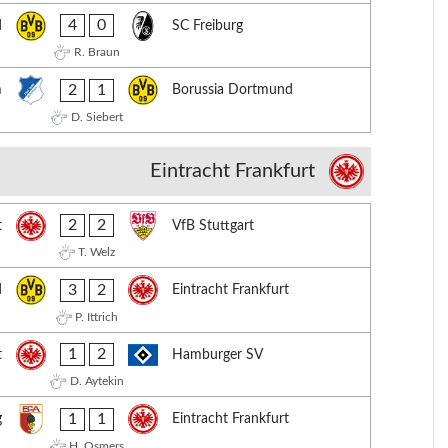
4
0
d
SC Freiburg
R. Braun
2
1
m
Borussia Dortmund
D. Siebert
Eintracht Frankfurt
2
2
t
VfB Stuttgart
T. Welz
3
2
d
Eintracht Frankfurt
P. Ittrich
1
2
t
Hamburger SV
D. Aytekin
1
1
g
Eintracht Frankfurt
H. Osmers