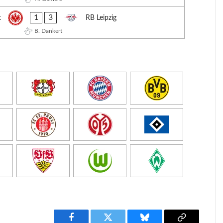
1
3
t
RB Leipzig
B. Dankert