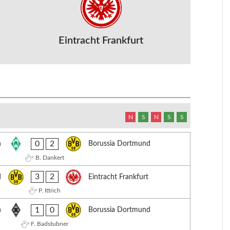
Eintracht Frankfurt
N
S
N
S
S
0
2
n
Borussia Dortmund
B. Dankert
3
2
d
Eintracht Frankfurt
P. Ittrich
1
0
h
Borussia Dortmund
F. Badstubner