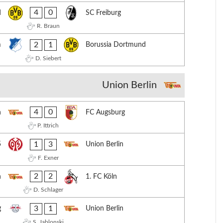
4
0
d
SC Freiburg
R. Braun
2
1
m
Borussia Dortmund
D. Siebert
Union Berlin
4
0
n
FC Augsburg
P. Ittrich
1
3
5
Union Berlin
F. Exner
2
2
n
1. FC Köln
D. Schlager
3
1
g
Union Berlin
S. Jablonski