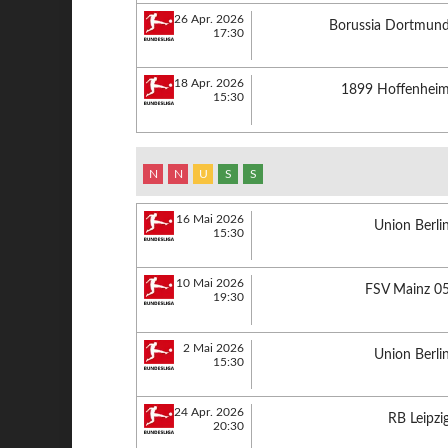
26 Apr. 2026
Borussia Dortmun
17:30
18 Apr. 2026
1899 Hoffenhei
15:30
N
N
U
S
S
16 Mai 2026
Union Berli
15:30
10 Mai 2026
FSV Mainz 0
19:30
2 Mai 2026
Union Berli
15:30
24 Apr. 2026
RB Leipzi
20:30