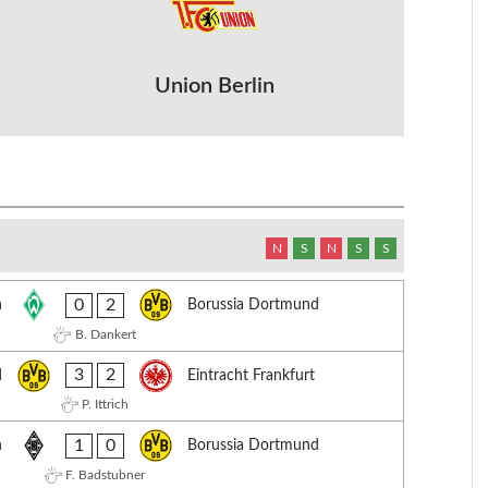
Union Berlin
N
S
N
S
S
0
2
n
Borussia Dortmund
B. Dankert
3
2
d
Eintracht Frankfurt
P. Ittrich
1
0
h
Borussia Dortmund
F. Badstubner