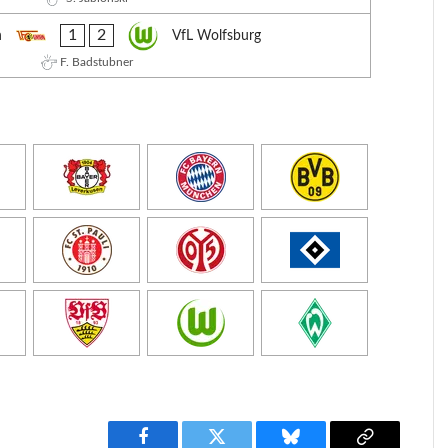
1
2
n
VfL Wolfsburg
F. Badstubner