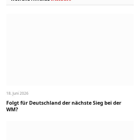
18. Juni 2026
Folgt für Deutschland der nächste Sieg bei der
WM?