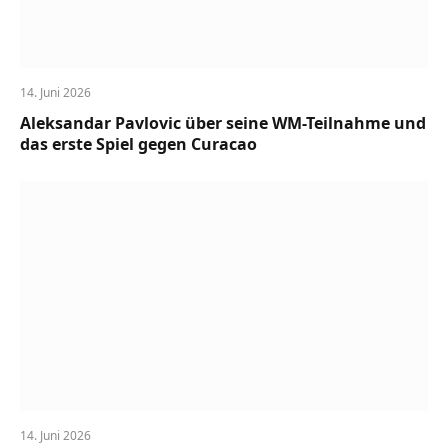
14. Juni 2026
Aleksandar Pavlovic über seine WM-Teilnahme und
das erste Spiel gegen Curacao
14. Juni 2026