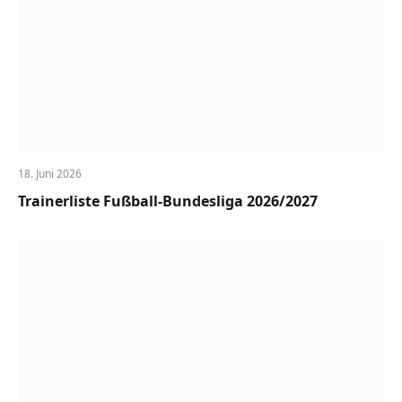
18. Juni 2026
Trainerliste Fußball-Bundesliga 2026/2027