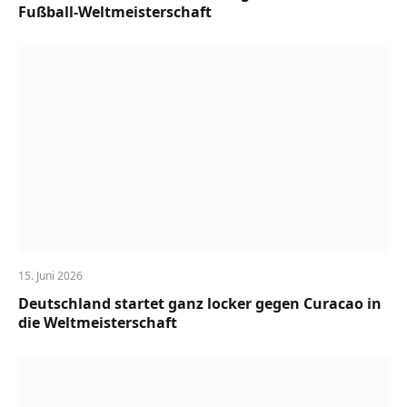
Fußball-Weltmeisterschaft
15. Juni 2026
Deutschland startet ganz locker gegen Curacao in
die Weltmeisterschaft