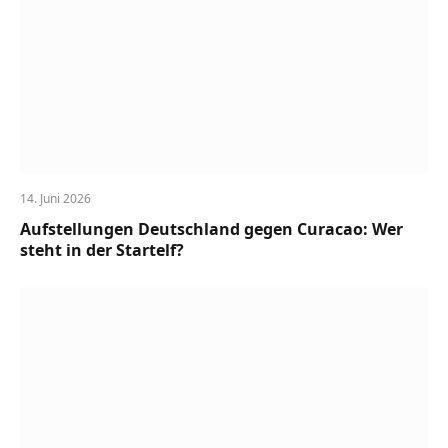
14. Juni 2026
Aufstellungen Deutschland gegen Curacao: Wer
steht in der Startelf?