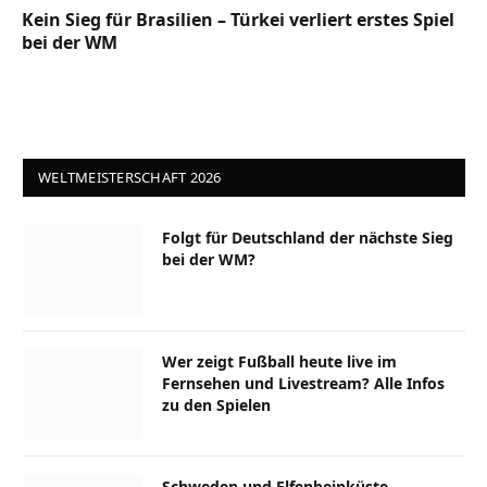
Kein Sieg für Brasilien – Türkei verliert erstes Spiel
bei der WM
WELTMEISTERSCHAFT 2026
Folgt für Deutschland der nächste Sieg
bei der WM?
Wer zeigt Fußball heute live im
Fernsehen und Livestream? Alle Infos
zu den Spielen
Schweden und Elfenbeinküste