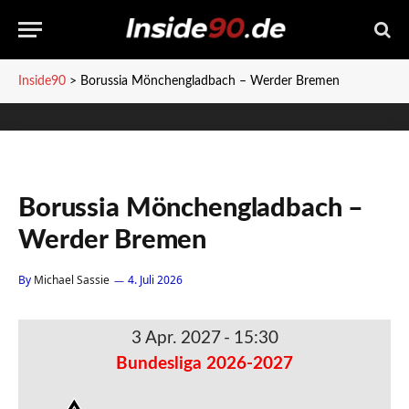
Inside90
>
Borussia Mönchengladbach – Werder Bremen
Borussia Mönchengladbach –
Werder Bremen
By
Michael Sassie
4. Juli 2026
3 Apr. 2027
-
15:30
Bundesliga 2026-2027