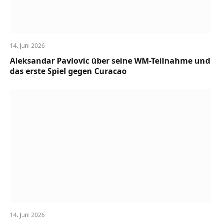
14. Juni 2026
Aleksandar Pavlovic über seine WM-Teilnahme und
das erste Spiel gegen Curacao
14. Juni 2026