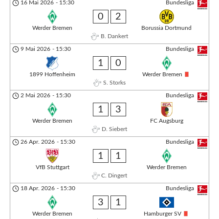
16 Mai 2026
-
15:30
Bundesliga
0
2
Werder Bremen
Borussia Dortmund
B. Dankert
9 Mai 2026
-
15:30
Bundesliga
1
0
1899 Hoffenheim
Werder Bremen
S. Storks
2 Mai 2026
-
15:30
Bundesliga
1
3
Werder Bremen
FC Augsburg
D. Siebert
26 Apr. 2026
-
15:30
Bundesliga
1
1
VfB Stuttgart
Werder Bremen
C. Dingert
18 Apr. 2026
-
15:30
Bundesliga
3
1
Werder Bremen
Hamburger SV