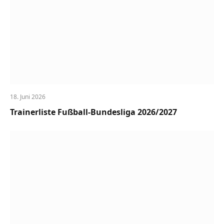
18. Juni 2026
Trainerliste Fußball-Bundesliga 2026/2027