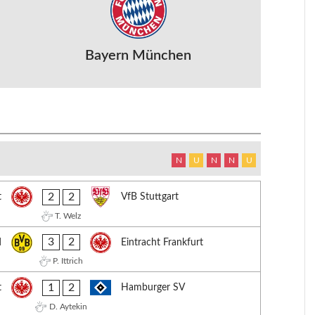
Bayern München
N
U
N
N
U
2
2
t
VfB Stuttgart
T. Welz
3
2
d
Eintracht Frankfurt
P. Ittrich
1
2
t
Hamburger SV
D. Aytekin