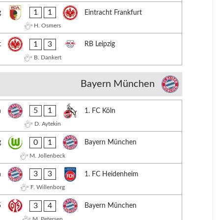
1
1
g
Eintracht Frankfurt
H. Osmers
1
3
t
RB Leipzig
B. Dankert
Bayern München
5
1
n
1. FC Köln
D. Aytekin
0
1
g
Bayern München
M. Jollenbeck
3
3
n
1. FC Heidenheim
F. Willenborg
3
4
5
Bayern München
M. Petersen