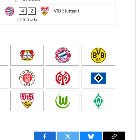
4
2
n
VfB Stuttgart
S. Storks