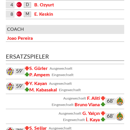
4
B. Ozyurt
D
8
E. Keskin
M
COACH
Joao Pereira
ERSATZSPIELER
S. Gürler
Ausgewechselt
59'
P. Ampem
Eingewechselt
Y. Kayan
Ausgewechselt
59'
M. Kabasakal
Eingewechselt
F. Aliti
Ausgewechselt
68'
Bruno Viana
Eingewechselt
G. Yalçın
Ausgewechselt
68'
İ. Kaya
Eingewechselt
S. Sešlar
Ausgewechselt