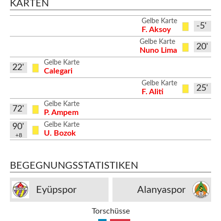
KARTEN
Gelbe Karte
-5'
F. Aksoy
Gelbe Karte
20'
Nuno Lima
Gelbe Karte
22'
Calegari
Gelbe Karte
25'
F. Aliti
Gelbe Karte
72'
P. Ampem
Gelbe Karte
90'
U. Bozok
+8
BEGEGNUNGSSTATISTIKEN
Eyüpspor
Alanyaspor
Torschüsse