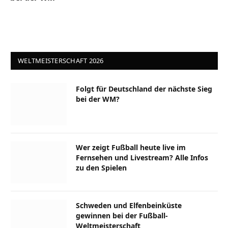
WELTMEISTERSCHAFT 2026
Folgt für Deutschland der nächste Sieg
bei der WM?
Wer zeigt Fußball heute live im
Fernsehen und Livestream? Alle Infos
zu den Spielen
Schweden und Elfenbeinküste
gewinnen bei der Fußball-
Weltmeisterschaft