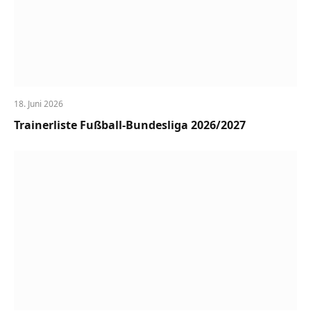
18. Juni 2026
Trainerliste Fußball-Bundesliga 2026/2027