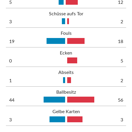
5
12
Schüsse aufs Tor
3
2
Fouls
19
18
Ecken
0
5
Abseits
1
2
Ballbesitz
44
56
Gelbe Karten
3
3