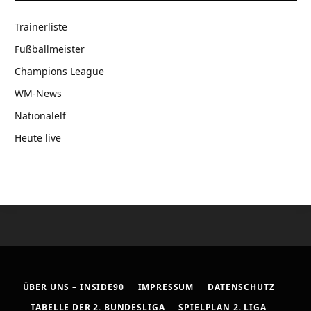
Trainerliste
Fußballmeister
Champions League
WM-News
Nationalelf
Heute live
ÜBER UNS – INSIDE90
IMPRESSUM
DATENSCHUTZ
TABELLE DER 2. BUNDESLIGA
SPIELPLAN 2. LIGA