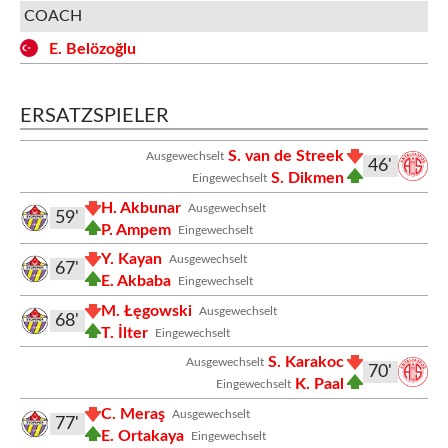
COACH
E. Belözoğlu
ERSATZSPIELER
S. van de Streek
Ausgewechselt
46'
S. Dikmen
Eingewechselt
H. Akbunar
Ausgewechselt
59'
P. Ampem
Eingewechselt
Y. Kayan
Ausgewechselt
67'
E. Akbaba
Eingewechselt
M. Łęgowski
Ausgewechselt
68'
T. İlter
Eingewechselt
S. Karakoc
Ausgewechselt
70'
K. Paal
Eingewechselt
C. Meraş
Ausgewechselt
77'
E. Ortakaya
Eingewechselt