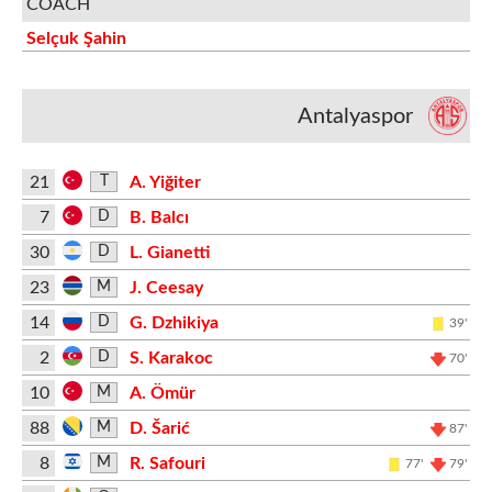
COACH
Selçuk Şahin
Antalyaspor
21
A. Yiğiter
T
7
B. Balcı
D
30
L. Gianetti
D
23
J. Ceesay
M
14
G. Dzhikiya
D
39'
2
S. Karakoc
D
70'
10
A. Ömür
M
88
D. Šarić
M
87'
8
R. Safouri
M
77'
79'