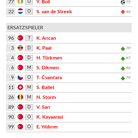
77
Y. Boli
O
75'
22
S. van de Streek
O
46'
ERSATZSPIELER
96
K. Arıcan
T
3
K. Paal
D
70'
4
H. Türkmen
D
87'
6
S. Dikmen
M
46'
9
T. Čvančara
O
79'
11
S. Ballet
M
26
N. Storm
M
89
V. Sarı
D
90
K. Kayaarasi
O
99
E. Yıldırım
O