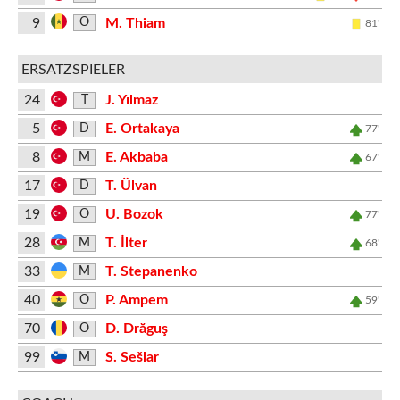
9
M. Thiam
O
81'
ERSATZSPIELER
24
J. Yılmaz
T
5
E. Ortakaya
D
77'
8
E. Akbaba
M
67'
17
T. Ülvan
D
19
U. Bozok
O
77'
28
T. İlter
M
68'
33
T. Stepanenko
M
40
P. Ampem
O
59'
70
D. Drăguş
O
99
S. Sešlar
M