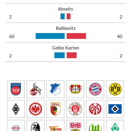
Abseits
2
2
Ballbesitz
60
40
Gelbe Karten
2
2