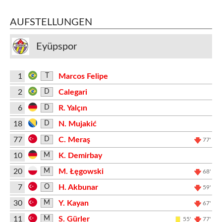
AUFSTELLUNGEN
Eyüpspor
1
Marcos Felipe
T
2
Calegari
D
6
R. Yalçın
D
18
N. Mujakić
D
77
C. Meraş
D
77'
10
K. Demirbay
M
20
M. Łęgowski
M
68'
7
H. Akbunar
O
59'
30
Y. Kayan
M
67'
11
S. Gürler
M
55'
77'