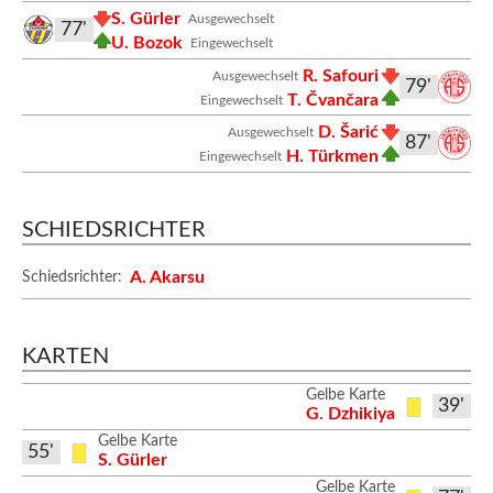
S. Gürler
Ausgewechselt
77'
U. Bozok
Eingewechselt
R. Safouri
Ausgewechselt
79'
T. Čvančara
Eingewechselt
D. Šarić
Ausgewechselt
87'
H. Türkmen
Eingewechselt
SCHIEDSRICHTER
A. Akarsu
Schiedsrichter:
KARTEN
Gelbe Karte
39'
G. Dzhikiya
Gelbe Karte
55'
S. Gürler
Gelbe Karte