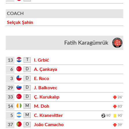
COACH
Selçuk Şahin
Fatih Karagümrük
13
I. Grbić
T
6
A. Çankaya
D
3
E. Roco
D
29
J. Balkovec
D
33
Ç. Kurukalıp
D
26'
14
M. Doh
M
83'
5
C. Kranevitter
M
90'
90'
37
João Camacho
O
59'