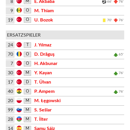
8
E. Akbaba
M
66'
76'
9
M. Thiam
O
19
U. Bozok
O
70'
76'
ERSATZSPIELER
24
J. Yılmaz
T
70
D. Drăguş
O
65'
7
H. Akbunar
O
30
Y. Kayan
M
76'
17
T. Ülvan
D
40
P. Ampem
O
76'
20
M. Łęgowski
M
99
S. Sešlar
M
28
T. İlter
M
14
Samu Sáiz
M