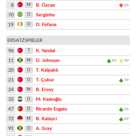
8
B. Özcan
M
83'
70
Serginho
O
19
D. Fofana
O
ERSATZSPIELER
96
K. Yandal
T
11
D. Johnson
M
83'
90'
20
T. Kalpaklı
O
21
T. Çukur
O
59'
24
B. Ersoy
M
32
M. Kadıoğlu
D
47
Ricardo Esgaio
D
26'
72
B. Kalayci
M
83'
91
A. Gray
O