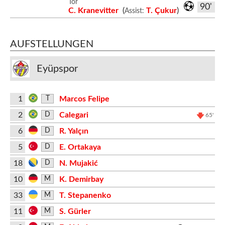
Tor
90'
C. Kranevitter
(
T. Çukur
)
Assist:
AUFSTELLUNGEN
Eyüpspor
1
Marcos Felipe
T
2
Calegari
D
65'
6
R. Yalçın
D
5
E. Ortakaya
D
18
N. Mujakić
D
10
K. Demirbay
M
33
T. Stepanenko
M
11
S. Gürler
M