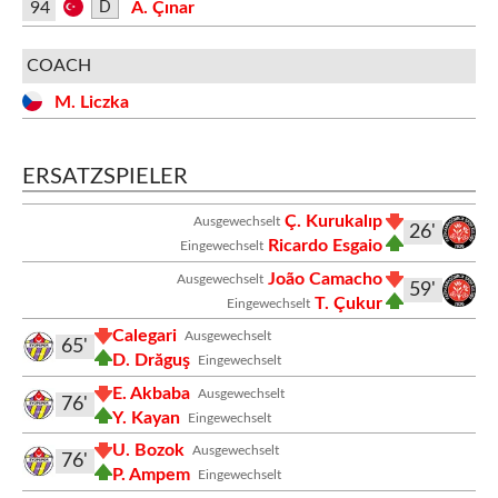
94
A. Çınar
D
COACH
M. Liczka
ERSATZSPIELER
Ç. Kurukalıp
Ausgewechselt
26'
Ricardo Esgaio
Eingewechselt
João Camacho
Ausgewechselt
59'
T. Çukur
Eingewechselt
Calegari
Ausgewechselt
65'
D. Drăguş
Eingewechselt
E. Akbaba
Ausgewechselt
76'
Y. Kayan
Eingewechselt
U. Bozok
Ausgewechselt
76'
P. Ampem
Eingewechselt