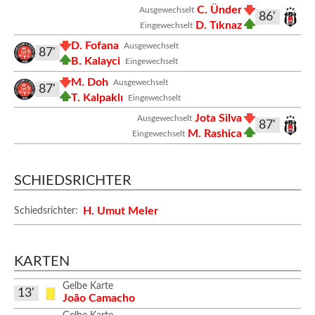
C. Ünder
Ausgewechselt
86'
D. Tıknaz
Eingewechselt
D. Fofana
Ausgewechselt
87'
B. Kalayci
Eingewechselt
M. Doh
Ausgewechselt
87'
T. Kalpaklı
Eingewechselt
Jota Silva
Ausgewechselt
87'
M. Rashica
Eingewechselt
SCHIEDSRICHTER
H. Umut Meler
Schiedsrichter:
KARTEN
Gelbe Karte
13'
João Camacho