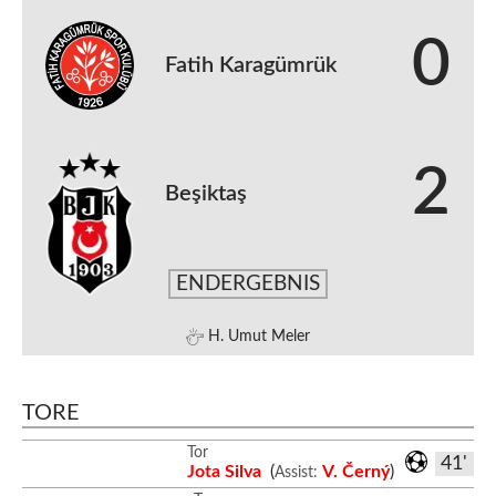
0
Fatih Karagümrük
2
Beşiktaş
ENDERGEBNIS
H. Umut Meler
TORE
Tor
41'
Jota Silva
(
V. Černý
)
Assist: