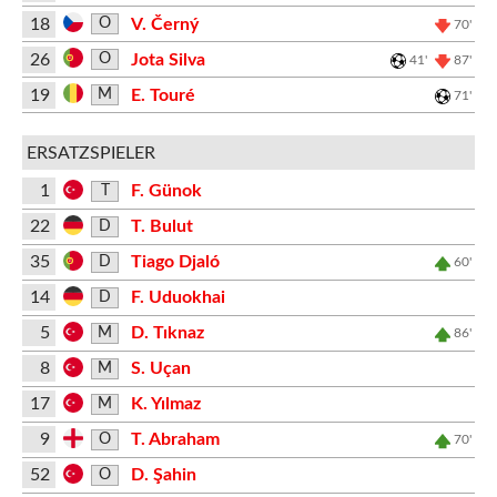
18
V. Černý
O
70'
26
Jota Silva
O
41'
87'
19
E. Touré
M
71'
ERSATZSPIELER
1
F. Günok
T
22
T. Bulut
D
35
Tiago Djaló
D
60'
14
F. Uduokhai
D
5
D. Tıknaz
M
86'
8
S. Uçan
M
17
K. Yılmaz
M
9
T. Abraham
O
70'
52
D. Şahin
O