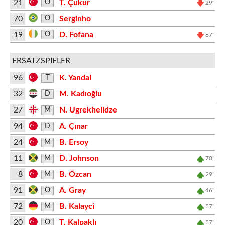
21
T. Çukur
O
29'
70
Serginho
O
19
D. Fofana
O
87'
ERSATZSPIELER
96
K. Yandal
T
32
M. Kadıoğlu
D
27
N. Ugrekhelidze
M
94
A. Çınar
D
24
B. Ersoy
M
11
D. Johnson
M
70'
8
B. Özcan
M
29'
91
A. Gray
O
46'
72
B. Kalayci
M
87'
20
T. Kalpaklı
O
87'