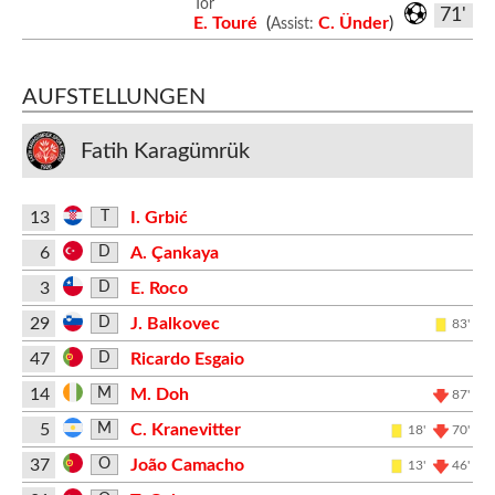
Tor
71'
E. Touré
(
C. Ünder
)
Assist:
AUFSTELLUNGEN
Fatih Karagümrük
13
I. Grbić
T
6
A. Çankaya
D
3
E. Roco
D
29
J. Balkovec
D
83'
47
Ricardo Esgaio
D
14
M. Doh
M
87'
5
C. Kranevitter
M
18'
70'
37
João Camacho
O
13'
46'