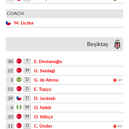
COACH
M. Liczka
Beşiktaş
30
E. Destanoğlu
T
25
G. Sazdagi
M
3
G. de Abreu
D
60'
53
E. Topçu
D
39
D. Jurásek
D
4
O. Ndidi
M
10
O. Kökçü
M
11
C. Ünder
O
86'