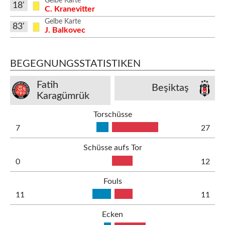
Gelbe Karte
18'
C. Kranevitter
Gelbe Karte
83'
J. Balkovec
BEGEGNUNGSSTATISTIKEN
Fatih
Beşiktaş
Karagümrük
Torschüsse
7
27
Schüsse aufs Tor
0
12
Fouls
11
11
Ecken