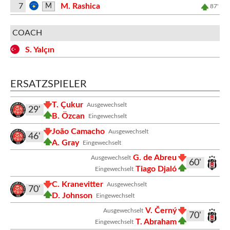
7
M. Rashica
M
87'
COACH
S. Yalçın
ERSATZSPIELER
T. Çukur
Ausgewechselt
29'
B. Özcan
Eingewechselt
João Camacho
Ausgewechselt
46'
A. Gray
Eingewechselt
G. de Abreu
Ausgewechselt
60'
Tiago Djaló
Eingewechselt
C. Kranevitter
Ausgewechselt
70'
D. Johnson
Eingewechselt
V. Černý
Ausgewechselt
70'
T. Abraham
Eingewechselt