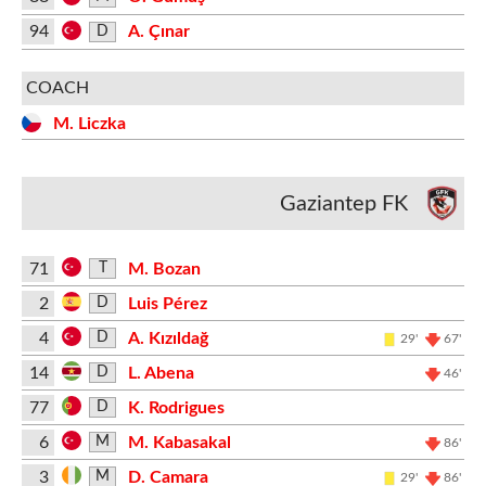
94
A. Çınar
D
COACH
M. Liczka
Gaziantep FK
71
M. Bozan
T
2
Luis Pérez
D
4
A. Kızıldağ
D
29'
67'
14
L. Abena
D
46'
77
K. Rodrigues
D
6
M. Kabasakal
M
86'
3
D. Camara
M
29'
86'