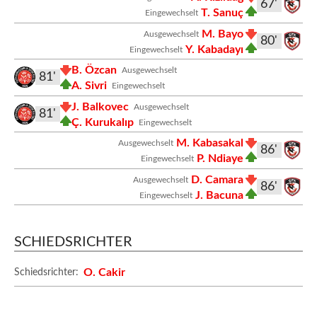
67'
T. Sanuç
Eingewechselt
M. Bayo
Ausgewechselt
80'
Y. Kabadayı
Eingewechselt
B. Özcan
Ausgewechselt
81'
A. Sivri
Eingewechselt
J. Balkovec
Ausgewechselt
81'
Ç. Kurukalıp
Eingewechselt
M. Kabasakal
Ausgewechselt
86'
P. Ndiaye
Eingewechselt
D. Camara
Ausgewechselt
86'
J. Bacuna
Eingewechselt
SCHIEDSRICHTER
O. Cakir
Schiedsrichter: