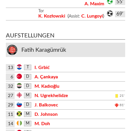
55'
A. Maxim
Tor
69'
K. Kozłowski
(
C. Lungoyi
)
Assist:
AUFSTELLUNGEN
Fatih Karagümrük
13
I. Grbić
T
6
A. Çankaya
D
32
M. Kadıoğlu
D
27
N. Ugrekhelidze
M
21'
29
J. Balkovec
D
81'
11
D. Johnson
M
14
M. Doh
M