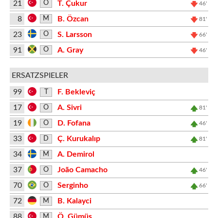
21
T. Çukur
O
46'
8
B. Özcan
M
81'
23
S. Larsson
O
66'
91
A. Gray
O
46'
ERSATZSPIELER
99
F. Bekleviç
T
17
A. Sivri
O
81'
19
D. Fofana
O
46'
33
Ç. Kurukalıp
D
81'
34
A. Demirol
M
37
João Camacho
O
46'
70
Serginho
O
66'
72
B. Kalayci
M
88
Ö. Gümüş
M