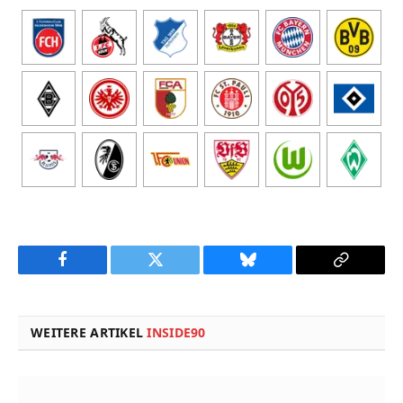
Facebook
Twitter
Bluesky
Copy
Link
WEITERE ARTIKEL
INSIDE90