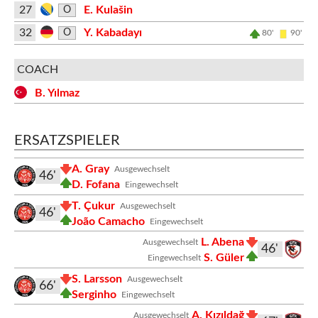
27
E. Kulašin
O
32
Y. Kabadayı
O
80'
90'
COACH
B. Yılmaz
ERSATZSPIELER
A. Gray
Ausgewechselt
46'
D. Fofana
Eingewechselt
T. Çukur
Ausgewechselt
46'
João Camacho
Eingewechselt
L. Abena
Ausgewechselt
46'
S. Güler
Eingewechselt
S. Larsson
Ausgewechselt
66'
Serginho
Eingewechselt
A. Kızıldağ
Ausgewechselt