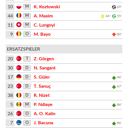
10
K. Kozłowski
M
69'
44
A. Maxim
M
44'
55'
11
C. Lungoyi
M
9
M. Bayo
O
80'
ERSATZSPIELER
20
Z. Görgen
T
30
N. Sangaré
D
17
S. Güler
D
46'
23
T. Sanuç
D
67'
38
R. Nizet
D
5
P. Ndiaye
M
86'
26
A. O. Kalin
O
7
J. Bacuna
O
86'