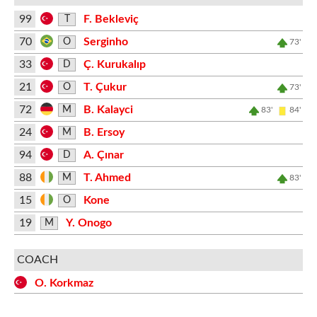
99
F. Bekleviç
T
70
Serginho
O
73'
33
Ç. Kurukalıp
D
21
T. Çukur
O
73'
72
B. Kalayci
M
83'
84'
24
B. Ersoy
M
94
A. Çınar
D
88
T. Ahmed
M
83'
15
Kone
O
19
Y. Onogo
M
COACH
O. Korkmaz