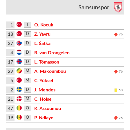
Samsunspor
1
O. Kocuk
T
18
Z. Yavru
D
76'
37
Ľ. Šatka
D
4
R. van Drongelen
D
17
L. Tómasson
D
29
A. Makoumbou
M
76'
5
C. Yüksel
M
2
J. Mendes
D
58'
21
C. Holse
M
47
K. Assoumou
O
19
P. Ndiaye
O
76'