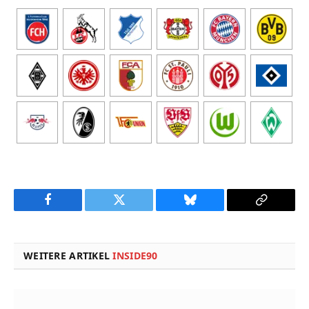
Facebook
Twitter
Bluesky
Copy
Link
WEITERE ARTIKEL
INSIDE90