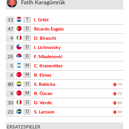
Fatih Karagümrük
13
I. Grbić
T
47
Ricardo Esgaio
D
4
D. Biraschi
D
3
I. Lichnovsky
D
25
F. Mladenović
D
5
C. Kranevitter
M
6
B. Elmaz
M
80
S. Babicka
O
73'
8
B. Özcan
M
73'
10
D. Verde
O
83'
23
S. Larsson
O
83'
ERSATZSPIELER