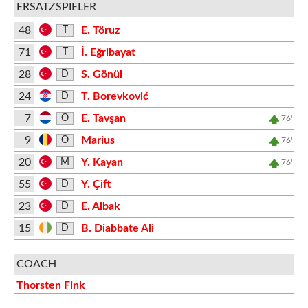
ERSATZSPIELER
48
E. Töruz
T
71
İ. Eğribayat
T
28
S. Gönül
D
24
T. Borevković
D
7
E. Tavşan
O
76'
9
Marius
O
76'
20
Y. Kayan
M
76'
55
Y. Çift
D
23
E. Albak
D
15
B. Diabbate Ali
D
COACH
Thorsten Fink