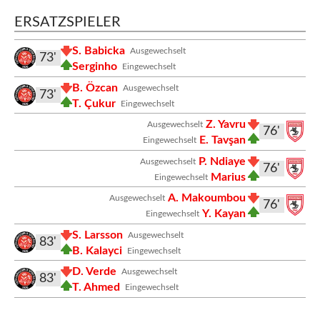
ERSATZSPIELER
S. Babicka
Ausgewechselt
73'
Serginho
Eingewechselt
B. Özcan
Ausgewechselt
73'
T. Çukur
Eingewechselt
Z. Yavru
Ausgewechselt
76'
E. Tavşan
Eingewechselt
P. Ndiaye
Ausgewechselt
76'
Marius
Eingewechselt
A. Makoumbou
Ausgewechselt
76'
Y. Kayan
Eingewechselt
S. Larsson
Ausgewechselt
83'
B. Kalayci
Eingewechselt
D. Verde
Ausgewechselt
83'
T. Ahmed
Eingewechselt