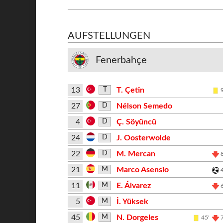
AUFSTELLUNGEN
Fenerbahçe
13
T. Çetin
T
27
Nélson Semedo
D
4
Ç. Söyüncü
D
24
J. Oosterwolde
D
22
M. Mercan
D
21
Marco Asensio
M
11
E. Álvarez
M
5
İ. Yüksek
M
45
N. Dorgeles
M
45'