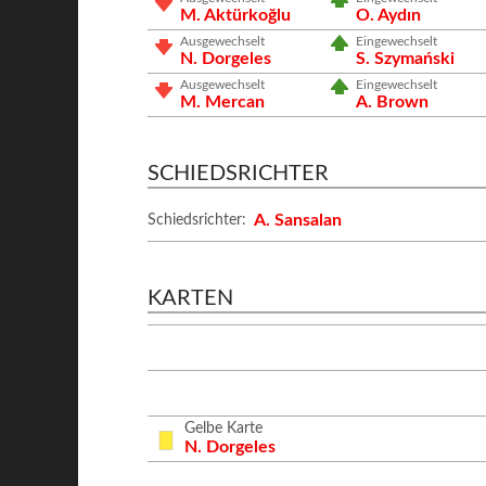
M. Aktürkoğlu
O. Aydın
Ausgewechselt
Eingewechselt
N. Dorgeles
S. Szymański
Ausgewechselt
Eingewechselt
M. Mercan
A. Brown
SCHIEDSRICHTER
A. Sansalan
Schiedsrichter:
KARTEN
Gelbe Karte
N. Dorgeles