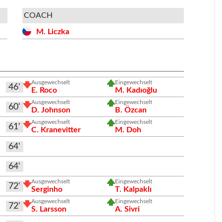
COACH
M. Liczka
Ausgewechselt
Eingewechselt
46'
E. Roco
M. Kadıoğlu
Ausgewechselt
Eingewechselt
60'
D. Johnson
B. Özcan
Ausgewechselt
Eingewechselt
61'
C. Kranevitter
M. Doh
64'
64'
Ausgewechselt
Eingewechselt
72'
Serginho
T. Kalpaklı
Ausgewechselt
Eingewechselt
72'
S. Larsson
A. Sivri