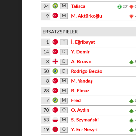
94
Talisca
M
23'
9
M. Aktürkoğlu
M
ERSATZSPIELER
1
İ. Eğribayat
T
14
Y. Demir
D
3
A. Brown
D
50
Rodrigo Becão
D
8
M. Yandaş
M
28
B. Elmaz
M
7
Fred
M
70
O. Aydın
O
53
S. Szymański
M
19
Y. En-Nesyri
O