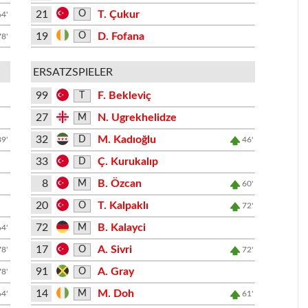
21
T. Çukur
O
64'
19
D. Fofana
O
78'
ERSATZSPIELER
99
F. Bekleviç
T
27
N. Ugrekhelidze
M
32
M. Kadıoğlu
D
89'
46'
33
Ç. Kurukalıp
D
8
B. Özcan
M
60'
20
T. Kalpaklı
O
72'
72
B. Kalayci
M
64'
17
A. Sivri
O
78'
72'
91
A. Gray
O
78'
14
M. Doh
M
64'
61'