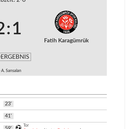
2
:
1
Fatih Karagümrük
ERGEBNIS
A. Sansalan
23'
41'
Tor
59'