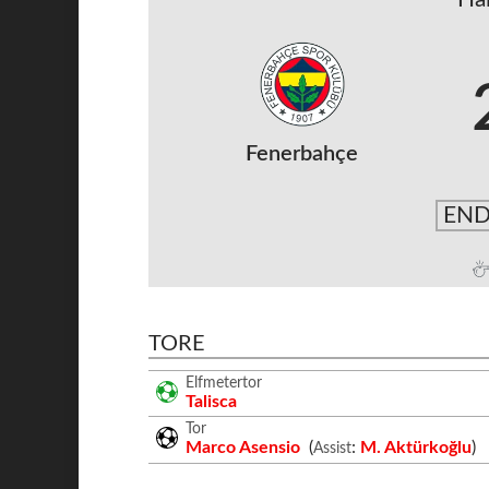
Fenerbahçe
END
TORE
Elfmetertor
Talisca
Tor
Marco Asensio
(
:
M. Aktürkoğlu
)
Assist