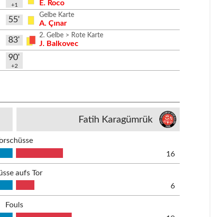
E. Roco
+1
Gelbe Karte
55'
A. Çınar
2. Gelbe > Rote Karte
83'
J. Balkovec
90'
+2
Fatih Karagümrük
orschüsse
16
üsse aufs Tor
6
Fouls