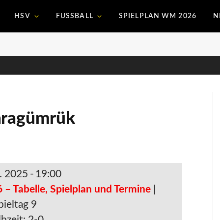
HSV
FUSSBALL
SPIELPLAN WM 2026
N
aragümrük
. 2025
-
19:00
 – Tabelle, Spielplan und Termine
|
pieltag 9
bzeit: 2-0