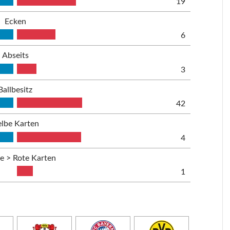
19
Ecken
6
Abseits
3
Ballbesitz
42
lbe Karten
4
be > Rote Karten
1