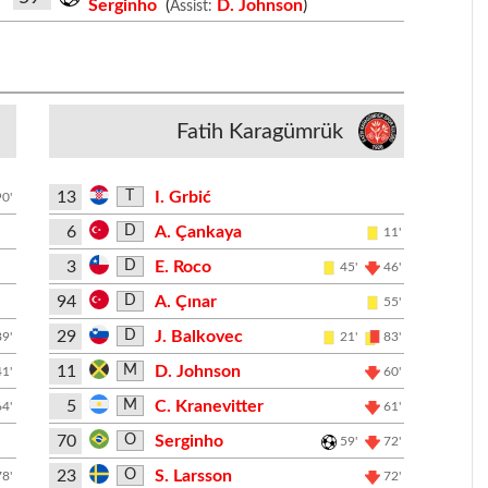
Serginho
(
D. Johnson
)
Assist:
Fatih Karagümrük
13
I. Grbić
T
90'
6
A. Çankaya
D
11'
3
E. Roco
D
45'
46'
94
A. Çınar
D
55'
29
J. Balkovec
D
89'
21'
83'
11
D. Johnson
M
41'
60'
5
C. Kranevitter
M
64'
61'
70
Serginho
O
59'
72'
23
S. Larsson
O
78'
72'