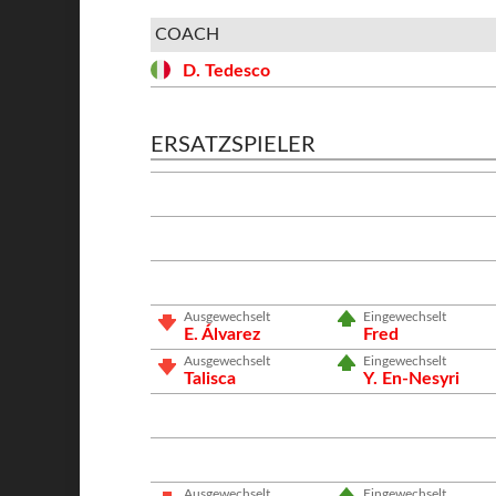
COACH
D. Tedesco
ERSATZSPIELER
Ausgewechselt
Eingewechselt
E. Álvarez
Fred
Ausgewechselt
Eingewechselt
Talisca
Y. En-Nesyri
Ausgewechselt
Eingewechselt