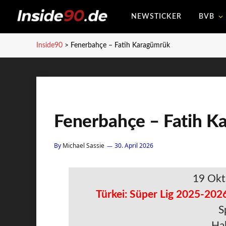
NEWSTICKER
BVB
Inside90
>
Fenerbahçe – Fatih Karagümrük
Fenerbahçe – Fatih K
By
Michael Sassie
30. April 2026
19 Okt
Türkei: Süper Lig 2025-2026
S
Hal