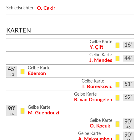
O. Cakir
Schiedsrichter:
KARTEN
Gelbe Karte
16'
Y. Çift
Gelbe Karte
44'
J. Mendes
Gelbe Karte
45'
Ederson
+3
Gelbe Karte
51'
T. Borevković
Gelbe Karte
62'
R. van Drongelen
Gelbe Karte
90'
M. Guendouzi
+6
Gelbe Karte
90'
O. Kocuk
+6
Gelbe Karte
90'
A. Makoumbou