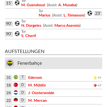
Tor
15'
M. Guendouzi
(
:
A. Musaba
)
Assist
Tor
23'
Marius
(
L. Tómasson
)
Assist:
Tor
90'
N. Dorgeles
(
:
Marco Asensio
)
Assist
Tor
90'
S. Cherif
AUFSTELLUNGEN
Fenerbahçe
31
Ederson
T
45'
18
M. Müldür
D
62'
24
J. Oosterwolde
D
22
M. Mercan
D