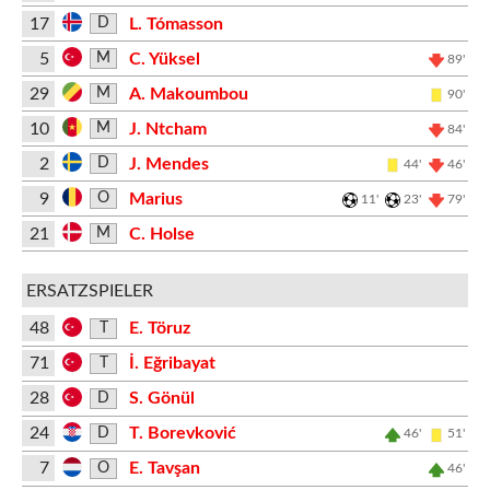
17
L. Tómasson
D
5
C. Yüksel
M
89'
29
A. Makoumbou
M
90'
10
J. Ntcham
M
84'
2
J. Mendes
D
44'
46'
9
Marius
O
11'
23'
79'
21
C. Holse
M
ERSATZSPIELER
48
E. Töruz
T
71
İ. Eğribayat
T
28
S. Gönül
D
24
T. Borevković
D
46'
51'
7
E. Tavşan
O
46'