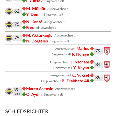
İ. Yüksek
Eingewechselt
M. Müldür
Ausgewechselt
62'
Y. Demir
Eingewechselt
N. Kanté
Ausgewechselt
75'
Fred
Eingewechselt
M. Aktürkoğlu
Ausgewechselt
75'
N. Dorgeles
Eingewechselt
Marius
Ausgewechselt
79'
P. Ndiaye
Eingewechselt
J. Ntcham
Ausgewechselt
84'
Y. Kayan
Eingewechselt
C. Yüksel
Ausgewechselt
89'
B. Diabbate Ali
Eingewechselt
Marco Asensio
Ausgewechselt
90'
O. Aydın
+11
Eingewechselt
SCHIEDSRICHTER