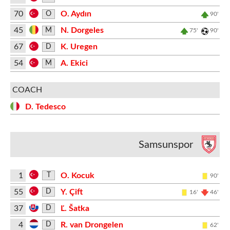
70
O. Aydın
O
90'
45
N. Dorgeles
M
75'
90'
67
K. Uregen
D
54
A. Ekici
M
COACH
D. Tedesco
Samsunspor
1
O. Kocuk
T
90'
55
Y. Çift
D
16'
46'
37
Ľ. Šatka
D
4
R. van Drongelen
D
62'