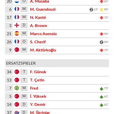
20
A. Musaba
O
61'
6
M. Guendouzi
M
15'
90'
17
N. Kanté
M
75'
3
A. Brown
D
21
Marco Asensio
M
90'
26
S. Cherif
O
90'
9
M. Aktürkoğlu
M
75'
ERSATZSPIELER
34
F. Günok
T
13
T. Çetin
T
7
Fred
M
75'
5
İ. Yüksek
M
61'
14
Y. Demir
D
62'
37
M. Škriniar
D