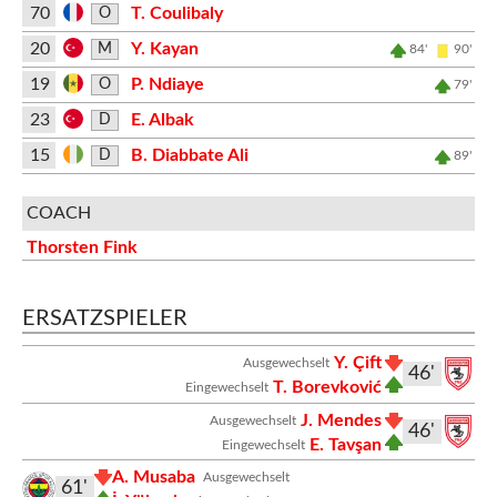
70
T. Coulibaly
O
20
Y. Kayan
M
84'
90'
19
P. Ndiaye
O
79'
23
E. Albak
D
15
B. Diabbate Ali
D
89'
COACH
Thorsten Fink
ERSATZSPIELER
Y. Çift
Ausgewechselt
46'
T. Borevković
Eingewechselt
J. Mendes
Ausgewechselt
46'
E. Tavşan
Eingewechselt
A. Musaba
Ausgewechselt
61'