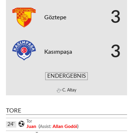
3
Göztepe
3
Kasımpaşa
ENDERGEBNIS
C. Altay
TORE
Tor
24'
Juan
(
:
Allan Godói
)
Assist