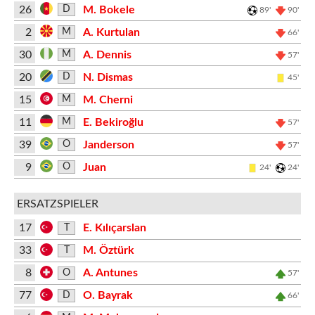
26
M. Bokele
D
89'
90'
2
A. Kurtulan
M
66'
30
A. Dennis
M
57'
20
N. Dismas
D
45'
15
M. Cherni
M
11
E. Bekiroğlu
M
57'
39
Janderson
O
57'
9
Juan
O
24'
24'
ERSATZSPIELER
17
E. Kılıçarslan
T
33
M. Öztürk
T
8
A. Antunes
O
57'
77
O. Bayrak
D
66'