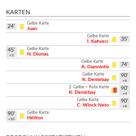
KARTEN
Gelbe Karte
24'
Juan
Gelbe Karte
35'
İ. Kahveci
Gelbe Karte
45'
N. Dismas
+3
Gelbe Karte
74'
A. Gianniotis
Gelbe Karte
90'
K. Demirbay
+4
2. Gelbe > Rote Karte
90'
K. Demirbay
+4
Gelbe Karte
90'
C. Winck Neto
+8
Gelbe Karte
90'
Héliton
+10