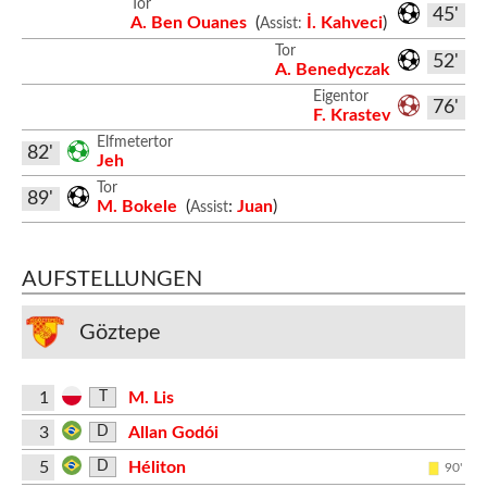
Tor
45'
A. Ben Ouanes
(
İ. Kahveci
)
Assist:
Tor
52'
A. Benedyczak
Eigentor
76'
F. Krastev
Elfmetertor
82'
Jeh
Tor
89'
M. Bokele
(
:
Juan
)
Assist
AUFSTELLUNGEN
Göztepe
1
M. Lis
T
3
Allan Godói
D
5
Héliton
D
90'