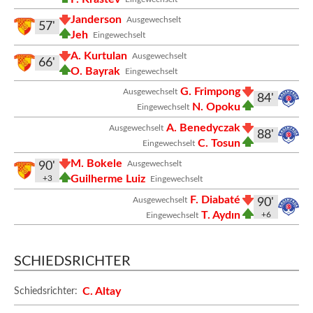
Janderson
Ausgewechselt
57'
Jeh
Eingewechselt
A. Kurtulan
Ausgewechselt
66'
O. Bayrak
Eingewechselt
G. Frimpong
Ausgewechselt
84'
N. Opoku
Eingewechselt
A. Benedyczak
Ausgewechselt
88'
C. Tosun
Eingewechselt
M. Bokele
Ausgewechselt
90'
Guilherme Luiz
+3
Eingewechselt
F. Diabaté
Ausgewechselt
90'
T. Aydın
+6
Eingewechselt
SCHIEDSRICHTER
C. Altay
Schiedsrichter: