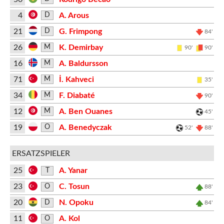
4
A. Arous
D
21
G. Frimpong
D
84'
26
K. Demirbay
M
90'
90'
16
A. Baldursson
M
71
İ. Kahveci
M
35'
34
F. Diabaté
M
90'
12
A. Ben Ouanes
M
45'
19
A. Benedyczak
O
52'
88'
ERSATZSPIELER
25
A. Yanar
T
23
C. Tosun
O
88'
20
N. Opoku
D
84'
11
A. Kol
O