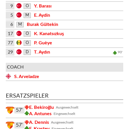
9
Y. Barası
O
5
E. Aydin
M
6
Burak Gültekin
M
17
K. Kanatsızkuş
O
77
P. Guèye
O
29
T. Aydın
D
90'
COACH
S. Arveladze
ERSATZSPIELER
E. Bekiroğlu
Ausgewechselt
57'
A. Antunes
Eingewechselt
A. Dennis
Ausgewechselt
57'
F. Krastev
Eingewechselt