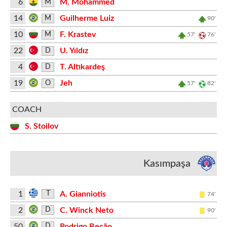
6
M. Mohammed
M
14
Guilherme Luiz
M
90'
10
F. Krastev
M
57'
76'
22
U. Yıldız
D
4
T. Altıkardeş
D
19
Jeh
O
57'
82'
COACH
S. Stoilov
Kasımpaşa
1
A. Gianniotis
T
74'
2
C. Winck Neto
D
90'
50
Rodrigo Becão
D