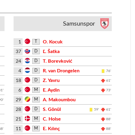
Samsunspor
1
O. Kocuk
T
37
Ľ. Šatka
D
24
T. Borevković
D
4
R. van Drongelen
D
76'
18
Z. Yavru
D
61'
6
E. Aydin
M
81'
73'
29
A. Makoumbou
M
90'
28
S. Gönül
D
59'
61'
21
C. Holse
M
88'
11
E. Kılınç
M
88'
88'