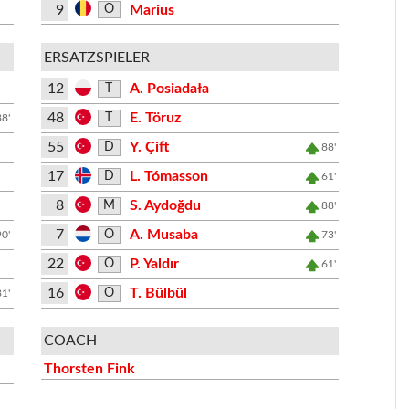
9
Marius
O
ERSATZSPIELER
12
A. Posiadała
T
48
E. Töruz
T
88'
55
Y. Çift
D
88'
17
L. Tómasson
D
61'
8
S. Aydoğdu
M
88'
7
A. Musaba
O
90'
73'
22
P. Yaldır
O
61'
16
T. Bülbül
O
81'
COACH
Thorsten Fink