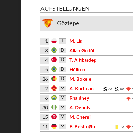
AUFSTELLUNGEN
Göztepe
1
M. Lis
T
3
Allan Godói
D
4
T. Altıkardeş
D
5
Héliton
D
26
M. Bokele
D
2
A. Kurtulan
M
23'
68'
6
Rhaldney
M
30
A. Dennis
M
15
M. Cherni
M
11
E. Bekiroğlu
M
73'