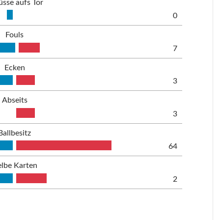
üsse aufs Tor
0
Fouls
7
Ecken
3
Abseits
3
Ballbesitz
64
lbe Karten
2