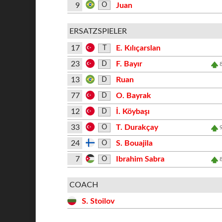
9
Juan
O
ERSATZSPIELER
17
E. Kılıçarslan
T
23
F. Bayır
D
13
Ruan
D
77
O. Bayrak
D
12
İ. Köybaşı
D
33
T. Durakçay
O
24
S. Bouajila
O
7
Ibrahim Sabra
O
COACH
S. Stoilov