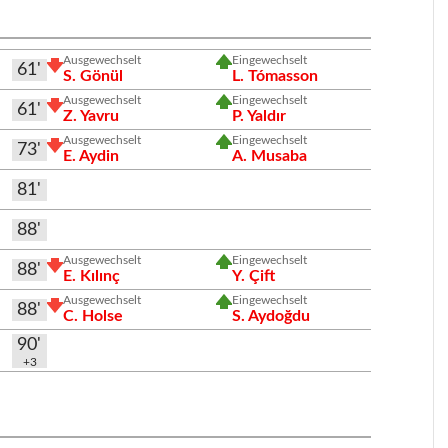
Ausgewechselt
Eingewechselt
61'
S. Gönül
L. Tómasson
Ausgewechselt
Eingewechselt
61'
Z. Yavru
P. Yaldır
Ausgewechselt
Eingewechselt
73'
E. Aydin
A. Musaba
81'
88'
Ausgewechselt
Eingewechselt
88'
E. Kılınç
Y. Çift
Ausgewechselt
Eingewechselt
88'
C. Holse
S. Aydoğdu
90'
+3