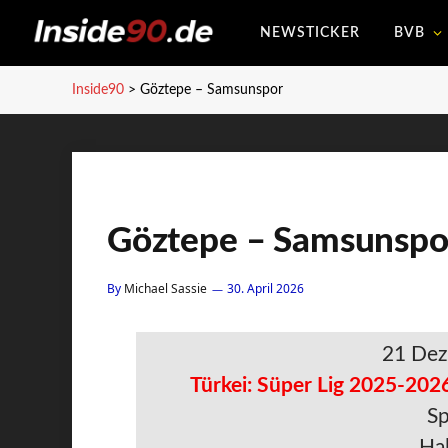
NEWSTICKER
BVB
Inside90
>
Göztepe – Samsunspor
Göztepe – Samsunspo
By
Michael Sassie
30. April 2026
21 Dez
Türkei: Süper Lig 2025-2026
Sp
Hal