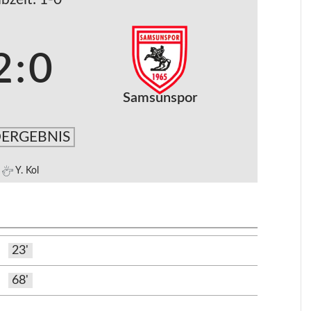
2
:
0
Samsunspor
ERGEBNIS
Y. Kol
23'
68'