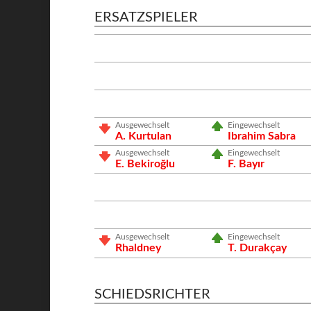
ERSATZSPIELER
Ausgewechselt
Eingewechselt
A. Kurtulan
Ibrahim Sabra
Ausgewechselt
Eingewechselt
E. Bekiroğlu
F. Bayır
Ausgewechselt
Eingewechselt
Rhaldney
T. Durakçay
SCHIEDSRICHTER