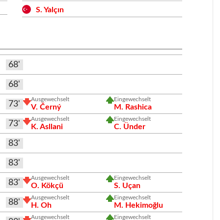
S. Yalçın
68'
68'
Ausgewechselt
Eingewechselt
73'
V. Černý
M. Rashica
Ausgewechselt
Eingewechselt
73'
K. Asllani
C. Ünder
83'
83'
Ausgewechselt
Eingewechselt
83'
O. Kökçü
S. Uçan
Ausgewechselt
Eingewechselt
88'
H. Oh
M. Hekimoğlu
Ausgewechselt
Eingewechselt