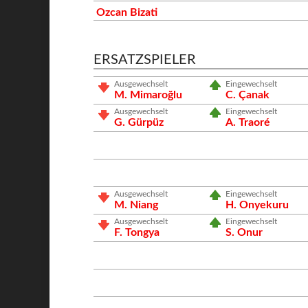
Ozcan Bizati
ERSATZSPIELER
Ausgewechselt
Eingewechselt
M. Mimaroğlu
C. Çanak
Ausgewechselt
Eingewechselt
G. Gürpüz
A. Traoré
Ausgewechselt
Eingewechselt
M. Niang
H. Onyekuru
Ausgewechselt
Eingewechselt
F. Tongya
S. Onur