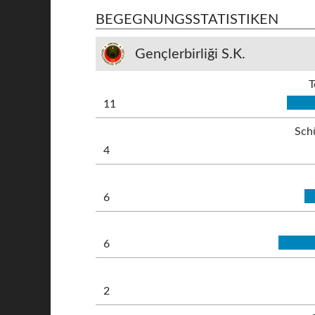
BEGEGNUNGSSTATISTIKEN
Gençlerbirliği S.K.
T
11
Sch
4
6
6
2