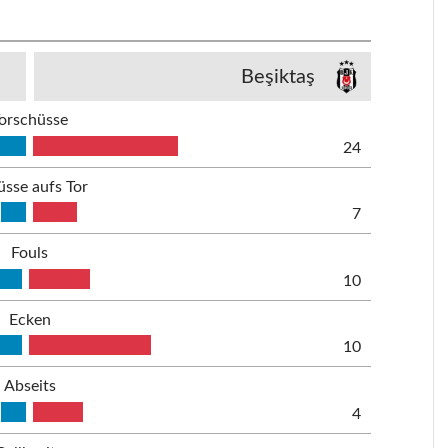
Beşiktaş
orschüsse
24
üsse aufs Tor
7
Fouls
10
Ecken
10
Abseits
4