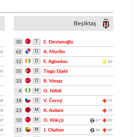
Beşiktaş
30
E. Destanoğlu
T
62
A. Murillo
D
66'
12
E. Agbadou
D
33'
35
Tiago Djaló
D
90'
33
R. Yılmaz
D
4
O. Ndidi
M
18
V. Černý
O
68'
73'
23
K. Asllani
M
18'
73'
10
O. Kökçü
M
83'
67'
83'
15
J. Olaitan
M
68'
56'
89'