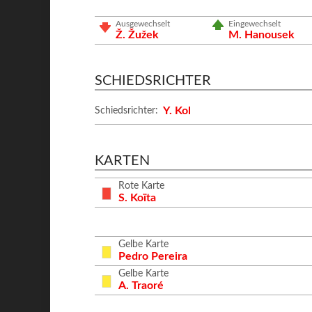
Ausgewechselt
Eingewechselt
Ž. Žužek
M. Hanousek
SCHIEDSRICHTER
Y. Kol
Schiedsrichter:
KARTEN
Rote Karte
S. Koïta
Gelbe Karte
Pedro Pereira
Gelbe Karte
A. Traoré