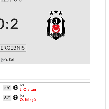
0
:
2
Beşiktaş
ERGEBNIS
Y. Kol
Tor
56'
J. Olaitan
Tor
67'
O. Kökçü