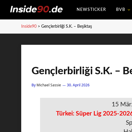
NEWSTICKER
BVB
Inside90
>
Gençlerbirliği S.K. – Beşiktaş
Gençlerbirliği S.K. – B
By
Michael Sassie
30. April 2026
15 Mär
Türkei: Süper Lig 2025-2026
Sp
Hal