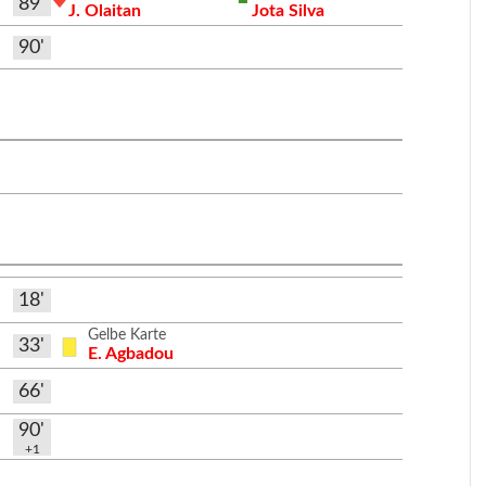
89'
J. Olaitan
Jota Silva
90'
18'
Gelbe Karte
33'
E. Agbadou
66'
90'
+1