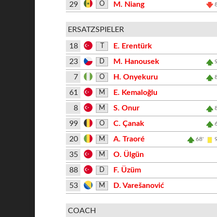
29
M. Niang
O
ERSATZSPIELER
18
E. Erentürk
T
23
M. Hanousek
D
7
H. Onyekuru
O
61
E. Kemaloğlu
M
8
S. Onur
M
99
C. Çanak
O
20
A. Traoré
M
68'
35
O. Ülgün
M
88
F. Üzüm
D
53
D. Varešanović
M
COACH