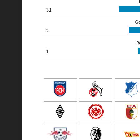
31
Ge
2
R
1