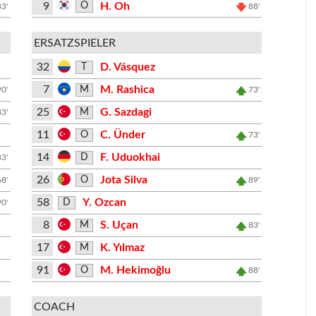
9
H. Oh
O
83'
88'
ERSATZSPIELER
32
D. Vásquez
T
7
M. Rashica
M
90'
73'
25
G. Sazdagi
M
83'
11
C. Ünder
O
73'
14
F. Uduokhai
D
83'
26
Jota Silva
O
68'
89'
58
Y. Ozcan
D
90'
8
S. Uçan
M
83'
17
K. Yılmaz
M
91
M. Hekimoğlu
O
88'
COACH