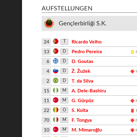
AUFSTELLUNGEN
Gençlerbirliği S.K.
24
Ricardo Velho
T
13
Pedro Pereira
D
6
D. Goutas
D
4
Ž. Žužek
D
2
T. da Silva
D
15
A. Dele-Bashiru
M
11
G. Gürpüz
M
22
S. Koïta
O
70
F. Tongya
M
10
M. Mimaroğlu
M