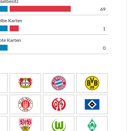
Ballbesitz
69
lbe Karten
1
ote Karten
0