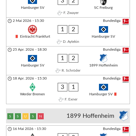
3
2
Hamburger SV
SC Freiburg
F. Zwayer
2 Mai 2026
-
15:30
Bundesliga
1
2
Eintracht Frankfurt
Hamburger SV
D. Aytekin
25 Apr. 2026
-
18:30
Bundesliga
1
2
Hamburger SV
1899 Hoffenheim
R. Schröder
18 Apr. 2026
-
15:30
Bundesliga
3
1
Werder Bremen
Hamburger SV
F. Exner
1899 Hoffenheim
S
S
U
S
N
16 Mai 2026
-
15:30
Bundesliga