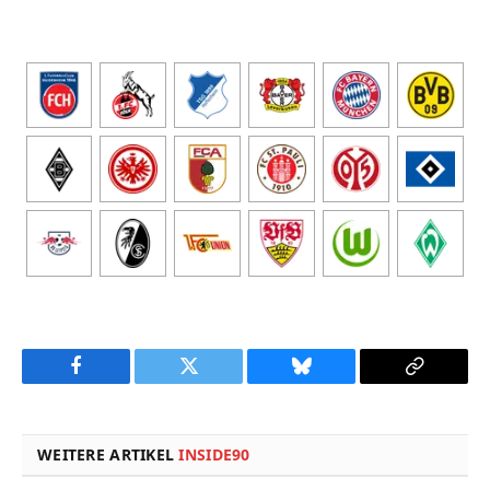
Facebook
Twitter
Bluesky
Copy
Link
WEITERE ARTIKEL
INSIDE90