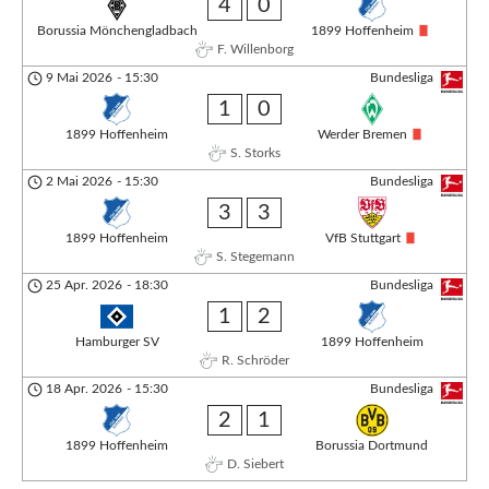
4
0
Borussia Mönchengladbach
1899 Hoffenheim
F. Willenborg
9 Mai 2026
-
15:30
Bundesliga
1
0
1899 Hoffenheim
Werder Bremen
S. Storks
2 Mai 2026
-
15:30
Bundesliga
3
3
1899 Hoffenheim
VfB Stuttgart
S. Stegemann
25 Apr. 2026
-
18:30
Bundesliga
1
2
Hamburger SV
1899 Hoffenheim
R. Schröder
18 Apr. 2026
-
15:30
Bundesliga
2
1
1899 Hoffenheim
Borussia Dortmund
D. Siebert