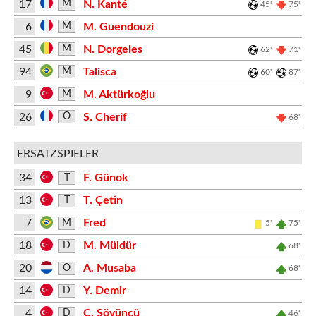
17
N. Kanté
M
45'
75'
6
M. Guendouzi
M
45
N. Dorgeles
M
62'
71'
94
Talisca
M
60'
87'
9
M. Aktürkoğlu
M
26
S. Cherif
O
68'
ERSATZSPIELER
34
F. Günok
T
13
T. Çetin
T
7
Fred
M
5'
75'
18
M. Müldür
D
68'
20
A. Musaba
O
68'
14
Y. Demir
D
4
Ç. Söyüncü
D
46'