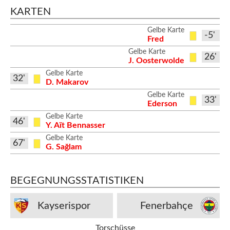
KARTEN
Gelbe Karte
-5'
Fred
Gelbe Karte
26'
J. Oosterwolde
Gelbe Karte
32'
D. Makarov
Gelbe Karte
33'
Ederson
Gelbe Karte
46'
Y. Aït Bennasser
Gelbe Karte
67'
G. Sağlam
BEGEGNUNGSSTATISTIKEN
Kayserispor
Fenerbahçe
Torschüsse