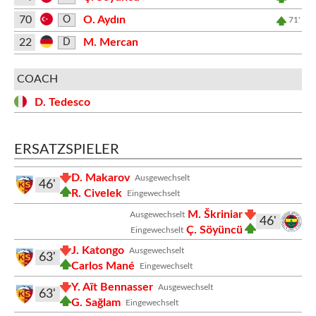
70
O. Aydın
O
71'
22
M. Mercan
D
COACH
D. Tedesco
ERSATZSPIELER
D. Makarov
Ausgewechselt
46'
R. Civelek
Eingewechselt
M. Škriniar
Ausgewechselt
46'
Ç. Söyüncü
Eingewechselt
J. Katongo
Ausgewechselt
63'
Carlos Mané
Eingewechselt
Y. Aït Bennasser
Ausgewechselt
63'
G. Sağlam
Eingewechselt