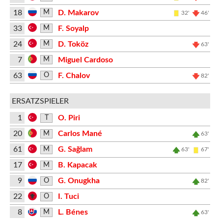
18
D. Makarov
M
32'
46'
33
F. Soyalp
M
24
D. Toköz
M
63'
7
Miguel Cardoso
M
63
F. Chalov
O
82'
ERSATZSPIELER
1
O. Piri
T
20
Carlos Mané
M
63'
61
G. Sağlam
M
63'
67'
17
B. Kapacak
M
9
G. Onugkha
O
82'
22
I. Tuci
O
8
L. Bénes
M
63'