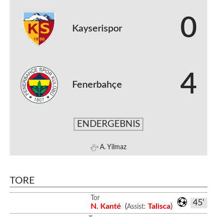
0
Kayserispor
4
Fenerbahçe
ENDERGEBNIS
A. Yilmaz
TORE
Tor
45'
N. Kanté
(
Talisca
)
Assist: