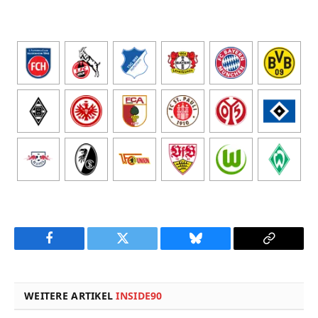
Facebook
Twitter
Bluesky
Copy
Link
WEITERE ARTIKEL
INSIDE90