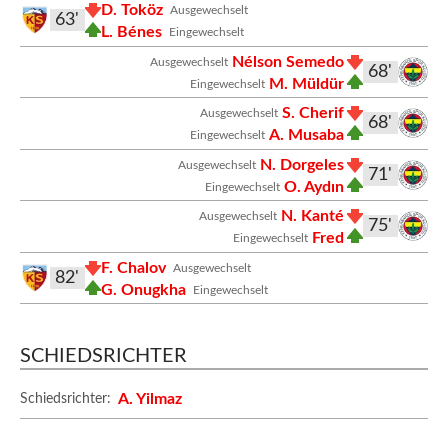
D. Toköz
Ausgewechselt
63'
L. Bénes
Eingewechselt
Nélson Semedo
Ausgewechselt
68'
M. Müldür
Eingewechselt
S. Cherif
Ausgewechselt
68'
A. Musaba
Eingewechselt
N. Dorgeles
Ausgewechselt
71'
O. Aydın
Eingewechselt
N. Kanté
Ausgewechselt
75'
Fred
Eingewechselt
F. Chalov
Ausgewechselt
82'
G. Onugkha
Eingewechselt
SCHIEDSRICHTER
A. Yilmaz
Schiedsrichter: