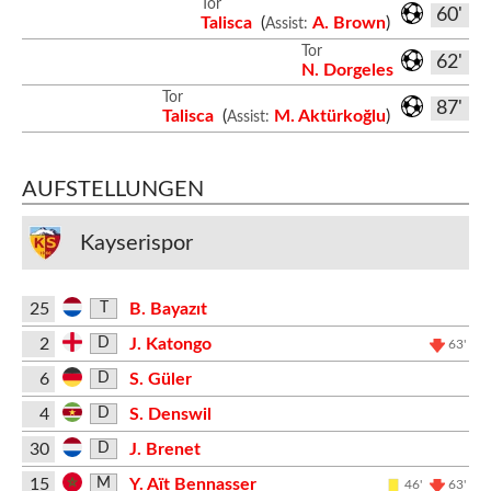
Tor
60'
Talisca
(
A. Brown
)
Assist:
Tor
62'
N. Dorgeles
Tor
87'
Talisca
(
M. Aktürkoğlu
)
Assist:
AUFSTELLUNGEN
Kayserispor
25
B. Bayazıt
T
2
J. Katongo
D
63'
6
S. Güler
D
4
S. Denswil
D
30
J. Brenet
D
15
Y. Aït Bennasser
M
46'
63'