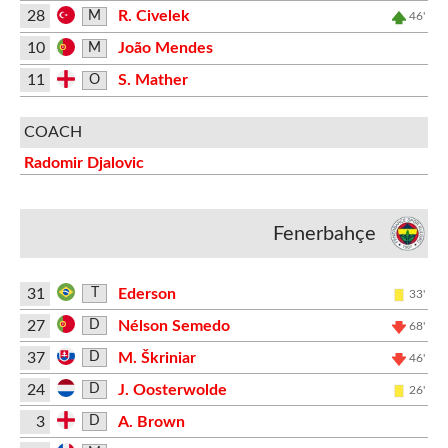
28
R. Civelek
M
46'
10
João Mendes
M
11
S. Mather
O
COACH
Radomir Djalovic
Fenerbahçe
31
Ederson
T
33'
27
Nélson Semedo
D
68'
37
M. Škriniar
D
46'
24
J. Oosterwolde
D
26'
3
A. Brown
D