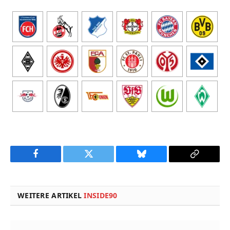
Facebook
Twitter
Bluesky
Copy
Link
WEITERE ARTIKEL
INSIDE90