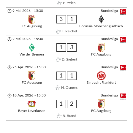
P. Ittrich
9 Mai 2026
-
15:30
Bundesliga
3
1
FC Augsburg
Borussia Mönchengladbach
T. Reichel
2 Mai 2026
-
15:30
Bundesliga
1
3
Werder Bremen
FC Augsburg
D. Siebert
25 Apr. 2026
-
15:30
Bundesliga
1
1
FC Augsburg
Eintracht Frankfurt
H. Osmers
18 Apr. 2026
-
15:30
Bundesliga
1
2
Bayer Leverkusen
FC Augsburg
B. Brand