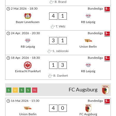
B. Brand
2 Mai 2026
-
18:30
Bundesliga
4
1
Bayer Leverkusen
RB Leipzig
T. Welz
24 Apr. 2026
-
20:30
Bundesliga
3
1
RB Leipzig
Union Berlin
S. Jablonski
18 Apr. 2026
-
18:30
Bundesliga
1
3
Eintracht Frankfurt
RB Leipzig
B. Dankert
FC Augsburg
S
U
S
S
N
16 Mai 2026
-
15:30
Bundesliga
4
0
Union Berlin
FC Augsburg