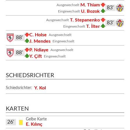
M. Thiam
Ausgewechselt
83'
U. Bozok
Eingewechselt
T. Stepanenko
Ausgewechselt
83'
T. İlter
Eingewechselt
C. Holse
Ausgewechselt
88'
J. Mendes
Eingewechselt
P. Ndiaye
Ausgewechselt
88'
Y. Çift
Eingewechselt
SCHIEDSRICHTER
Y. Kol
Schiedsrichter:
KARTEN
Gelbe Karte
26'
E. Kılınç