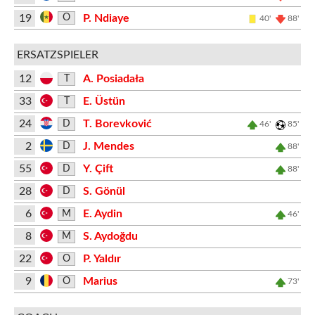
19
P. Ndiaye
O
40'
88'
ERSATZSPIELER
12
A. Posiadała
T
33
E. Üstün
T
24
T. Borevković
D
46'
85'
2
J. Mendes
D
88'
55
Y. Çift
D
88'
28
S. Gönül
D
6
E. Aydin
M
46'
8
S. Aydoğdu
M
22
P. Yaldır
O
9
Marius
O
73'