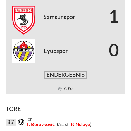
1
Samsunspor
0
Eyüpspor
ENDERGEBNIS
Y. Kol
TORE
Tor
85'
T. Borevković
(
:
P. Ndiaye
)
Assist