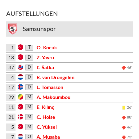
AUFSTELLUNGEN
Samsunspor
1
O. Kocuk
T
18
Z. Yavru
D
37
Ľ. Šatka
D
46'
4
R. van Drongelen
D
17
L. Tómasson
D
29
A. Makoumbou
M
11
E. Kılınç
M
26'
21
C. Holse
M
88'
5
C. Yüksel
M
46'
7
A. Musaba
O
73'