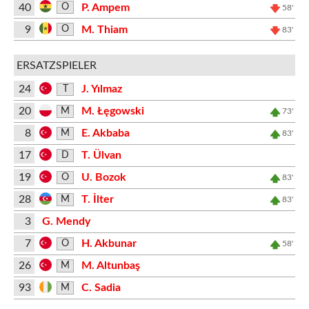
40
P. Ampem
O
58'
9
M. Thiam
O
83'
ERSATZSPIELER
24
J. Yılmaz
T
20
M. Łęgowski
M
73'
8
E. Akbaba
M
83'
17
T. Ülvan
D
19
U. Bozok
O
83'
28
T. İlter
M
83'
3
G. Mendy
7
H. Akbunar
O
58'
26
M. Altunbaş
M
93
C. Sadia
M