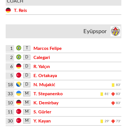
COACH
T. Reis
Eyüpspor
1
Marcos Felipe
T
2
Calegari
D
6
R. Yalçın
D
5
E. Ortakaya
D
18
N. Mujakić
D
83'
33
T. Stepanenko
M
81'
83'
10
K. Demirbay
M
83'
11
S. Gürler
M
30
Y. Kayan
M
29'
73'