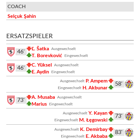
COACH
Selçuk Şahin
ERSATZSPIELER
Ľ. Šatka
Ausgewechselt
46'
T. Borevković
Eingewechselt
C. Yüksel
Ausgewechselt
46'
E. Aydin
Eingewechselt
P. Ampem
Ausgewechselt
58'
H. Akbunar
Eingewechselt
A. Musaba
Ausgewechselt
73'
Marius
Eingewechselt
Y. Kayan
Ausgewechselt
73'
M. Łęgowski
Eingewechselt
K. Demirbay
Ausgewechselt
83'
E. Akbaba
Eingewechselt