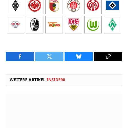
Facebook
Twitter
Bluesky
Copy
Link
WEITERE ARTIKEL
INSIDE90